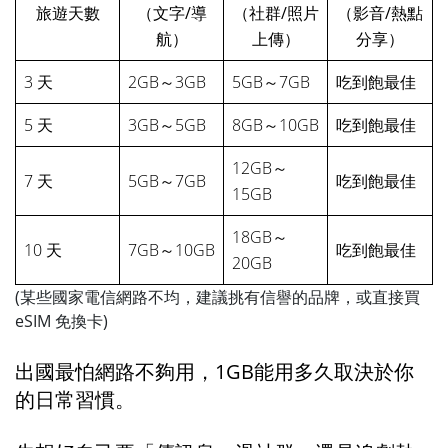
旅遊天數
（文字/導
（社群/照片
（影音/熱點
航）
上傳）
分享）
3 天
2GB～3GB
5GB～7GB
吃到飽最佳
5 天
3GB～5GB
8GB～10GB
吃到飽最佳
12GB～
7 天
5GB～7GB
吃到飽最佳
15GB
18GB～
10 天
7GB～10GB
吃到飽最佳
20GB
(某些國家電信網路不均，建議挑有信譽的品牌，或直接買 
eSIM 免換卡)
出國最怕網路不夠用，1GB能用多久取決於你
的日常習慣。