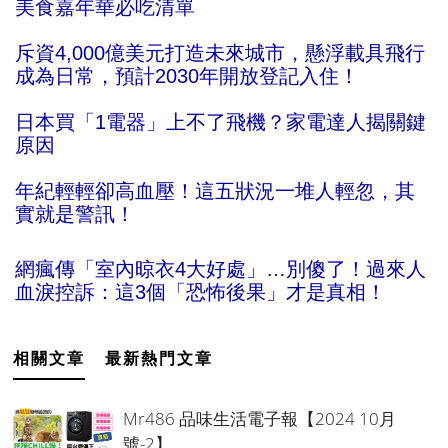
美食嘉年華必吃清單
斥資4,000億美元打造未來城市，懸浮載具飛行
成為日常，預計2030年開放登記入住！
日本買「1電器」上不了飛機？家電達人揭關鍵
原因
年紀輕輕卻高血壓！這五狀況一堆人輕忽，其
實就是警訊！
網瘋傳「室內晾衣4大好處」…別傻了！過來人
血淚控訴：這3個「恐怖後果」才是真相！
相關文章
最新熱門文章
Mr486 品味生活電子報【2024 10月
號-2】