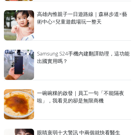
高雄內惟親子一日遊路線｜森林步道×藝
術中心×兒童遊戲場玩一整天
Samsung S24手機內建翻譯助理，這功能
出國實用嗎？
一碗碗粿的啟發｜員工一句「不能隔夜
啦」，我看見的卻是無限商機
眼睛衰弱十大警訊 中兩個就快看醫生