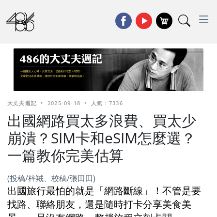
大丈夫週記
•
2025-09-18
•
人氣 : 7336
出國網路買太多浪費、買太少
崩潰？SIM卡和eSIM怎麼選？
一篇教你完美估算
(投稿/梓羢、校稿/張田田)
出國旅行最怕的就是「網路斷線」！不管是要
找路、聯絡朋友，還是隨時打卡分享美食美