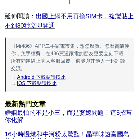
延伸閱讀：
出國上網不用再換SIM卡，複製貼上
不到30秒立即開通
《Mr486》APP二手家電市集，想怎麼買、怎麼賣隨便
你，免手續費；在486買過家電的朋友更要立刻下載，
所有問題線上真人客服回覆，還能與其他人一起討論
交流。
→
Android 下載點請按此
→
iOS 下載點請按此
最新熱門文章
婚姻最怕的不是小三，而是婆媳問題！這5招幫
你化解
16小時慢燉和牛河粉太驚豔！晶華味遊富國島