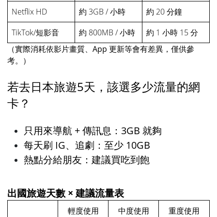
Netflix HD
約 3GB / 小時
約 20 分鐘
TikTok/短影音
約 800MB / 小時
約 1 小時 15 分
（實際消耗依影片畫質、App 更新等會有差異，僅供參
考。）
若去日本旅遊5天，該選多少流量的網
卡？
只用來導航 + 傳訊息：3GB 就夠
每天刷 IG、追劇：至少 10GB
熱點分給朋友：建議買吃到飽
出國旅遊天數 × 建議流量表
輕度使用
中度使用
重度使用