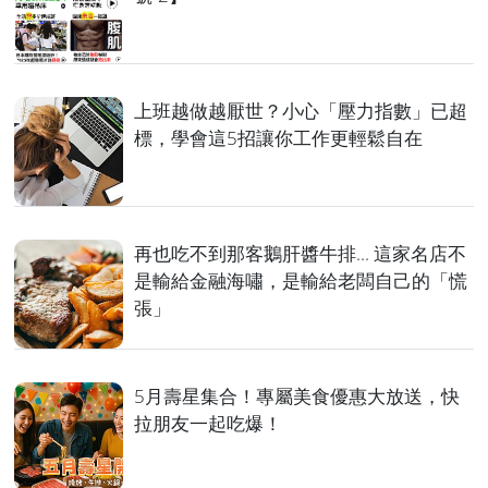
上班越做越厭世？小心「壓力指數」已超
標，學會這5招讓你工作更輕鬆自在
再也吃不到那客鵝肝醬牛排... 這家名店不
是輸給金融海嘯，是輸給老闆自己的「慌
張」
5月壽星集合！專屬美食優惠大放送，快
拉朋友一起吃爆！