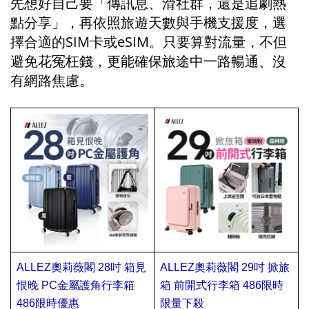
先想好自己要「傳訊息、滑社群，還是追劇熱
點分享」，再依照旅遊天數與手機支援度，選
擇合適的SIM卡或eSIM。只要算對流量，不但
避免花冤枉錢，更能確保旅途中一路暢通、沒
有網路焦慮。
ALLEZ奧莉薇閣 28吋 箱見
ALLEZ奧莉薇閣 29吋 掀旅
恨晚 PC金屬護角行李箱 
箱 前開式行李箱 486限時
會
486限時優惠
限量下殺