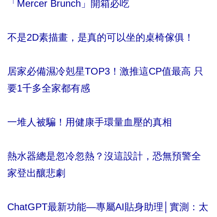
「Mercer Brunch」開箱必吃
不是2D素描畫，是真的可以坐的桌椅傢俱！
居家必備濕冷剋星TOP3！激推這CP值最高 只
要1千多全家都有感
一堆人被騙！用健康手環量血壓的真相
熱水器總是忽冷忽熱？沒這設計，恐無預警全
家登出釀悲劇
ChatGPT最新功能―專屬AI貼身助理│實測：太