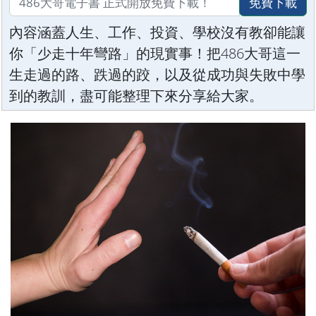
免費下載
內容涵蓋人生、工作、投資、學校沒有教卻能讓
你「少走十年彎路」的現實事！把486大哥這一
生走過的路、跌過的跤，以及從成功與失敗中學
到的教訓，盡可能整理下來分享給大家。