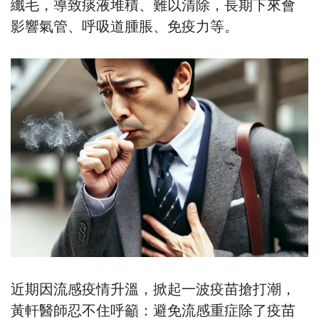
纖毛，導致痰液堆積、難以清除，長期下來會
影響氣管、呼吸道腫脹、免疫力等。
近期因流感疫情升溫，掀起一波疫苗搶打潮，
黃軒醫師忍不住呼籲：避免流感重症除了疫苗