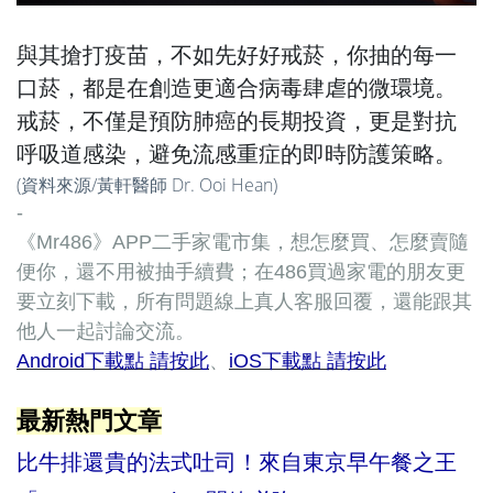
與其搶打疫苗，不如先好好戒菸，你抽的每一
口菸，都是在創造更適合病毒肆虐的微環境。
戒菸，不僅是預防肺癌的長期投資，更是對抗
呼吸道感染，避免流感重症的即時防護策略。
(資料來源/
黃軒醫師 Dr. Ooi Hean
)
-
《Mr486》APP二手家電市集，想怎麼買、怎麼賣隨
便你，還不用被抽手續費；在486買過家電的朋友更
要立刻下載，所有問題線上真人客服回覆，還能跟其
他人一起討論交流。
Android下載點 請按此
、
iOS下載點 請按此
最新熱門文章
比牛排還貴的法式吐司！來自東京早午餐之王