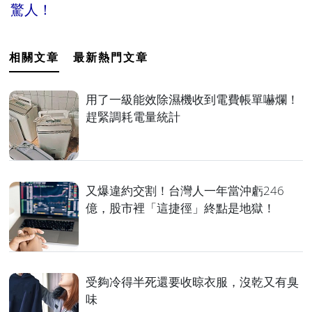
驚人！
相關文章
最新熱門文章
用了一級能效除濕機收到電費帳單嚇爛！
趕緊調耗電量統計
又爆違約交割！台灣人一年當沖虧246
億，股市裡「這捷徑」終點是地獄！
受夠冷得半死還要收晾衣服，沒乾又有臭
味