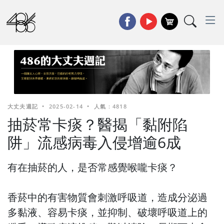
大丈夫週記
•
2025-02-14
•
人氣 : 4818
抽菸常卡痰？醫揭「黏附陷
阱」流感病毒入侵增逾6成
有在抽菸的人，是否常感覺喉嚨卡痰？
香菸中的有害物質會刺激呼吸道，造成分泌過
多黏液、容易卡痰，並抑制、破壞呼吸道上的