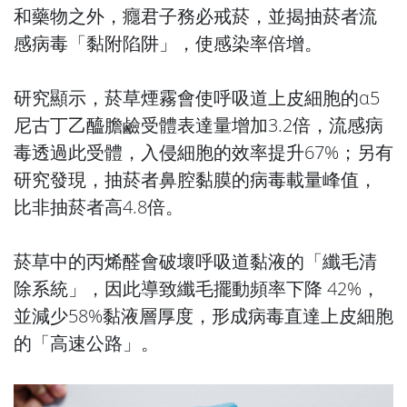
和藥物之外，癮君子務必戒菸，並揭抽菸者流
感病毒「黏附陷阱」，使感染率倍增。
研究顯示，菸草煙霧會使呼吸道上皮細胞的α5
尼古丁乙醯膽鹼受體表達量增加3.2倍，流感病
毒透過此受體，入侵細胞的效率提升67%；另有
研究發現，抽菸者鼻腔黏膜的病毒載量峰值，
比非抽菸者高4.8倍。
菸草中的丙烯醛會破壞呼吸道黏液的「纖毛清
除系統」，因此導致纖毛擺動頻率下降 42%，
並減少58%黏液層厚度，形成病毒直達上皮細胞
的「高速公路」。