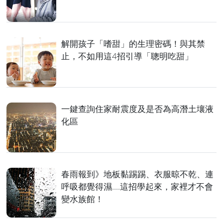
解開孩子「嗜甜」的生理密碼！與其禁
止，不如用這4招引導「聰明吃甜」
一鍵查詢住家耐震度及是否為高潛土壤液
化區
春雨報到》地板黏踢踢、衣服晾不乾、連
呼吸都覺得濕....這招學起來，家裡才不會
變水族館！