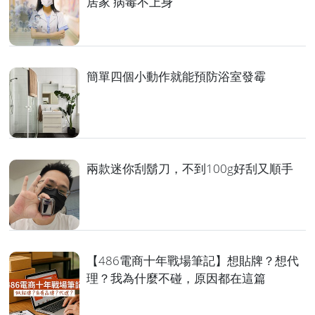
居家 病毒不上身
簡單四個小動作就能預防浴室發霉
兩款迷你刮鬍刀，不到100g好刮又順手
【486電商十年戰場筆記】想貼牌？想代
理？我為什麼不碰，原因都在這篇