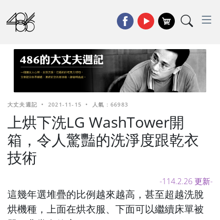
大丈夫週記
•
2021-11-15
•
人氣 : 66983
上烘下洗LG WashTower開
箱，令人驚豔的洗淨度跟乾衣
技術
-114.2.26 更新-
這幾年選堆疊的比例越來越高，甚至超越洗脫
烘機種，上面在烘衣服、下面可以繼續床單被