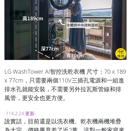
LG WashTower AI智控洗乾衣機 尺寸：70 x 189
x 77cm，只需要兩個110V三插孔電源和一組進
排水孔就能安裝，不需要另外拉瓦斯管線和排
風管，更安全也更方便。
-114.2.24 更新-
說實話，目前還是以洗衣機、乾衣機兩機堆疊
為大宗，價格畢竟差了近2萬，這對一般家庭來