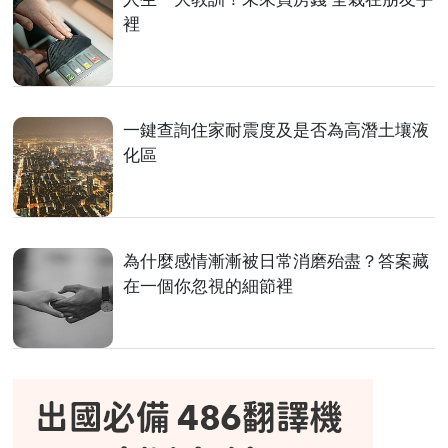
裡
一鍵查詢住家耐震度及是否為高潛土壤液
化區
為什麼感情漸漸被日常消磨殆盡？答案藏
在一個你忽視的細節裡