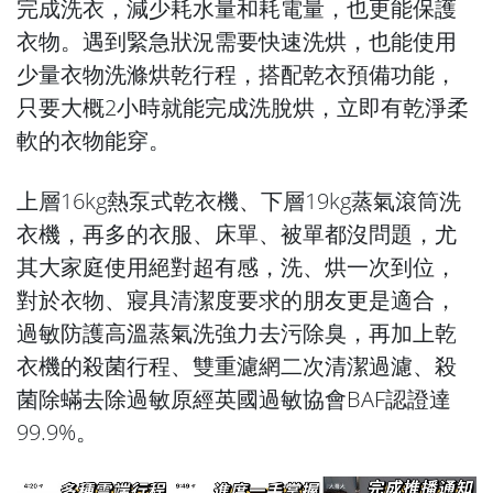
完成洗衣，減少耗水量和耗電量，也更能保護
衣物。遇到緊急狀況需要快速洗烘，也能使用
少量衣物洗滌烘乾行程，搭配乾衣預備功能，
只要大概2小時就能完成洗脫烘，立即有乾淨柔
軟的衣物能穿。
上層16kg熱泵式乾衣機、下層19kg蒸氣滾筒洗
衣機，再多的衣服、床單、被單都沒問題，尤
其大家庭使用絕對超有感，洗、烘一次到位，
對於衣物、寢具清潔度要求的朋友更是適合，
過敏防護高溫蒸氣洗強力去污除臭，再加上乾
衣機的殺菌行程、雙重濾網二次清潔過濾、殺
菌除蟎去除過敏原經英國過敏協會BAF認證達
99.9%。