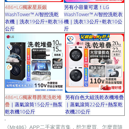
486×LG獨家星辰銀
另有小容量可選！LG
WashTower™ AI智控洗乾
WashTower™ AI智控洗乾衣
衣機｜洗衣19公斤+乾衣16
機｜洗衣13公斤+乾衣10公
公斤
斤
486×LG獨家尊爵黑洗乾堆
另有白色大組洗乾衣機堆疊
疊
｜蒸氣滾筒15公斤+熱泵
｜蒸氣滾筒22公斤+熱泵乾
乾衣機10公斤
衣機20公斤
-
《Mr486》APP二手家電市集，想怎麼買、怎麼賣隨