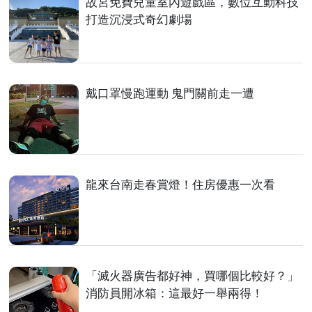
故宮免費兒童室內遊戲區，數位互動科技
打造沉浸式奇幻劇場
戴口罩慢跑運動 鬼門關前走一遭
龍來台南走春賞燈！住房優惠一次看
「滅火器廣告都好神，買哪個比較好？」
消防員開冰箱：這最好一舉兩得！