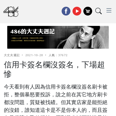
大丈夫週記
•
2021-10-28
•
人氣 : 37672
信用卡簽名欄沒簽名，下場超
慘
今天看到有人因為信用卡簽名欄沒簽名刷卡被
拒，整個暴怒要投訴，說之前在其它地方刷卡
都沒問題，質疑被找碴。但其實店家是能拒絕
的沒錯，誰知道這卡是不是你本人的，而且簽