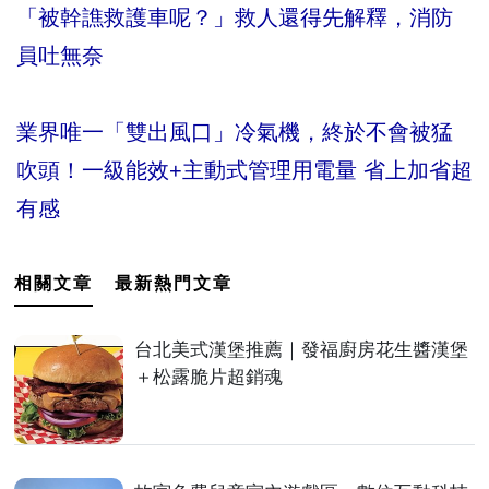
「被幹譙救護車呢？」救人還得先解釋，消防
員吐無奈
業界唯一「雙出風口」冷氣機，終於不會被猛
吹頭！一級能效+主動式管理用電量 省上加省超
有感
相關文章
最新熱門文章
台北美式漢堡推薦｜發福廚房花生醬漢堡
＋松露脆片超銷魂