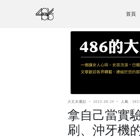
首頁
大丈夫週記
•
2023-08-29
•
人氣 : 383
拿自己當實
刷、沖牙機