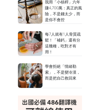
我用「小槓桿」六年
賺4,700萬：真正的風
險，不是錢太少，而
是你不會控
每7人就有1人骨質疏
鬆！「補鈣」還有分
這幾種，吃對才有
用！
學會拒絕「情緒勒
索」，不是變冷漠，
而是把自己救回來