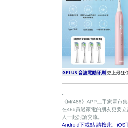
GPLUS 音波電動牙刷
史上最狂
價
-
《Mr486》APP二手家電
在486買過家電的朋友更要
人一起討論交流。
Android下載點 請按此
、
iO