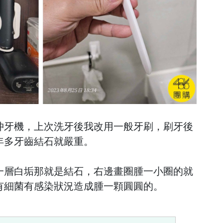
沖牙機，上次洗牙後我改用一般牙刷，刷牙後
年多牙齒結石就嚴重。
一層白垢那就是結石，右邊畫圈腫一小圈的就
有細菌有感染狀況造成腫一顆圓圓的。