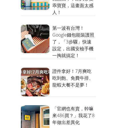
乖寶寶，這畫面太感
人！
第一波有台灣！
Google錢包能裝護照
了，「3步驟」快速
設定，出國安檢手機
一掏就搞定！
證件拿好！7月爽吃
吃到飽、免費牛排、
龍蝦大餐不是夢！
「官網也有賣，幹嘛
來486買？」我花了8
年做出差異化