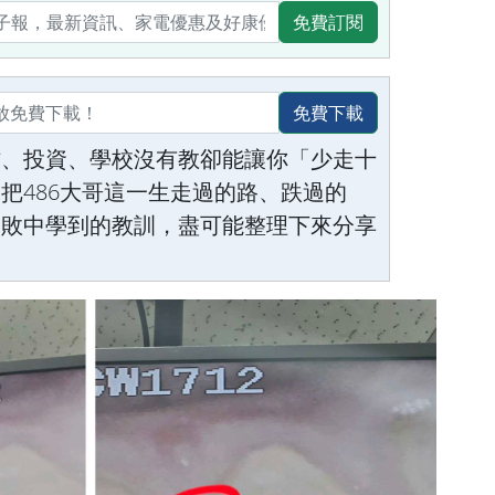
免費訂閱
免費下載
作、投資、學校沒有教卻能讓你「少走十
把486大哥這一生走過的路、跌過的
失敗中學到的教訓，盡可能整理下來分享