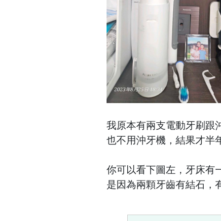
我原本有兩支電動牙刷跟
也不用沖牙機，結果才半
你可以看下圖左，牙床有
是因為兩顆牙齒有結石，