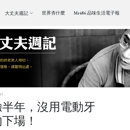
大丈夫週記
世界夯什麼
Mr486 品味生活電子報
37
驗半年，沒用電動牙
的下場！