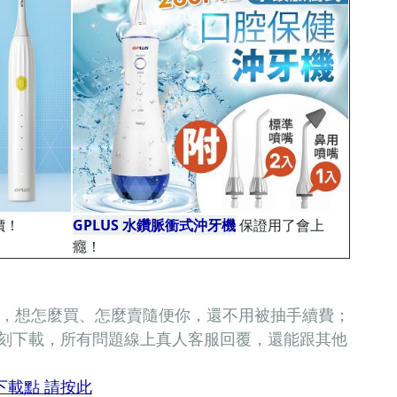
價！
價價價
GPLUS 水鑽脈衝式沖牙機
保證用了會上
癮！
市集，想怎麼買、怎麼賣隨便你，還不用被抽手續費；
立刻下載，所有問題線上真人客服回覆，還能跟其他
S下載點 請按此