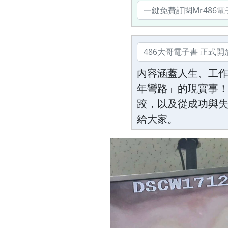
內容涵蓋人生、工
年彎路」的現實事！
跤，以及從成功與
給大家。