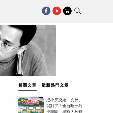
相關文章
最新熱門文章
把小孩交給「虎神」
就對了！全台唯一巧
虎樂園，半獸人秒變