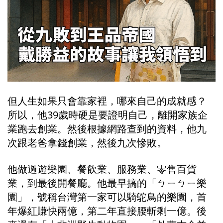
但人生如果只會靠家裡，哪來自己的成就感？
所以，他39歲時硬是要證明自己，離開家族企
業跑去創業。然後根據網路查到的資料，他九
次跟老爸拿錢創業，然後九次慘敗。
他做過遊樂園、餐飲業、服務業、零售百貨
業，到最後開餐廳。他最早搞的「ㄅㄧㄅㄧ樂
園」，號稱台灣第一家可以騎鴕鳥的樂園，首
年爆紅賺快兩億，第二年直接腰斬剩一億。後