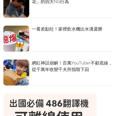
花」的四大NG行為
一看差點吐！家裡飲水機比水溝還髒
網紅神話崩解！百萬YouTuber不顧底線，
從千萬年收變千夫所指階下囚