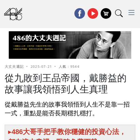
大丈夫週記
•
2025-07-21
•
人氣 : 9544
從九敗到王品帝國，戴勝益的
故事讓我領悟到人生真理
從戴勝益先生的故事我領悟到人生不是靠一招
一式，重點是能否長期穩扎穩打。
▸
486大哥手把手教你穩健的投資心法，