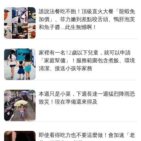
誰說法餐吃不飽！頂級直火大餐「龍蝦免
加價」、菲力嫩到差點咬舌頭、鴨肝泡芙
和魚子醬....此生無憾啊！
家裡有一名12歲以下兒童，就可以申請
「家庭幫傭」！服務範圍包含煮飯、環境
清潔、接送小孩等家務
本週只是小菜，下週長達一週猛烈降雨恐
致災！現在準備還來得及
即使看得吃力也不要這麼做！會加速「老