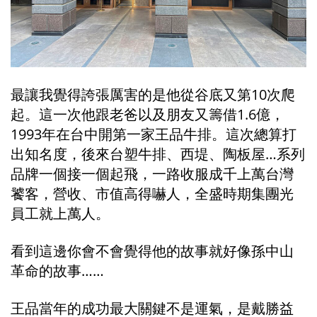
最讓我覺得誇張厲害的是他從谷底又第10次爬
起。這一次他跟老爸以及朋友又籌借1.6億，
1993年在台中開第一家王品牛排。這次總算打
出知名度，後來台塑牛排、西堤、陶板屋…系列
品牌一個接一個起飛，一路收服成千上萬台灣
饕客，營收、市值高得嚇人，全盛時期集團光
員工就上萬人。
看到這邊你會不會覺得他的故事就好像孫中山
革命的故事……
王品當年的成功最大關鍵不是運氣，是戴勝益