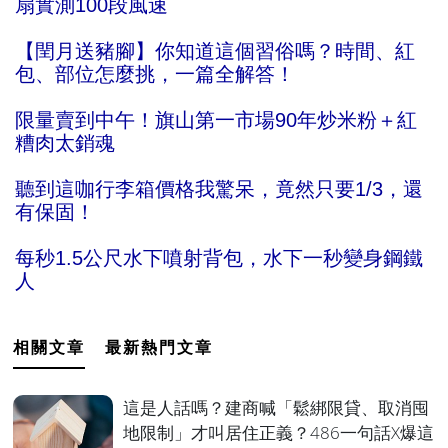
扇實測100段風速
【閏月送豬腳】你知道這個習俗嗎？時間、紅
包、部位怎麼挑，一篇全解答！
限量賣到中午！旗山第一市場90年炒米粉＋紅
糟肉太銷魂
聽到這咖行李箱價格我驚呆，竟然只要1/3，還
有保固！
每秒1.5公尺水下噴射背包，水下一秒變身鋼鐵
人
相關文章
最新熱門文章
這是人話嗎？建商喊「鬆綁限貸、取消囤
地限制」才叫居住正義？486一句話X爆這