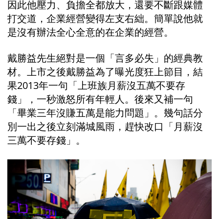
因此他壓力、負擔全都放大，還要不斷跟媒體
打交道，企業經營變得左支右絀。簡單說他就
是沒有辦法全心全意的在企業的經營。
戴勝益先生絕對是一個「言多必失」的經典教
材。上市之後戴勝益為了曝光度狂上節目，結
果2013年一句「上班族月薪沒五萬不要存
錢」，一秒激怒所有年輕人。後來又補一句
「畢業三年沒賺五萬是能力問題」。幾句話分
別一出之後立刻滿城風雨，趕快改口「月薪沒
三萬不要存錢」。