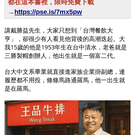
都在這本書裡，限時免費下載
→
https://pse.is/7mx5pw
講戴勝益先生，大家只想到「台灣餐飲大
亨」，卻很少有人看見他背後的高潮迭起。大
我15歲的他是1953年生在台中清水，老爸就是
三勝製帽創辦人，他出生就是一個富二代。
台大中文系畢業就直接進家族企業掛副總，連
履歷都不用投，條條馬路通羅馬，他一出生就
是在羅馬。