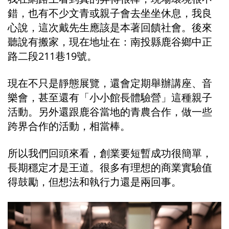
錯，也有不少文青或親子會去坐坐休息，我良
心說，這次戴先生應該是本著回饋社會。後來
聽說有搬家，現在地址在：南投縣鹿谷鄉中正
路二段211巷19號。
現在不只是靜態展覽，還會定期舉辦講座、音
樂會，甚至還有「小小館長體驗營」這種親子
活動。另外還跟鹿谷當地的青農合作，做一些
跨界合作的活動，相當棒。
所以我們回頭來看，創業要短暫成功很簡單，
長期穩定才是王道。很多有理想的商業實驗值
得鼓勵，但想法和執行力還是兩回事。