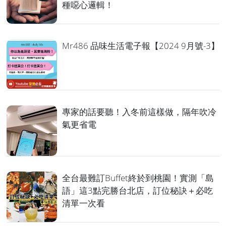
種噁心邏輯！
Mr486 品味生活電子報【2024 9月號-3】
專家的話要聽！入冬前這樣做，隔年吹冷
氣更省電
全台最難訂Buffet終於到桃園！實測「島
語」這3點完勝台北店，訂位秘訣＋必吃
清單一次看