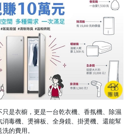
衣櫥，不只是衣櫥，更是一台乾衣機、香氛機、除濕
汽消毒機、燙褲板、全身鏡、掛燙機、還能幫
送洗的費用。