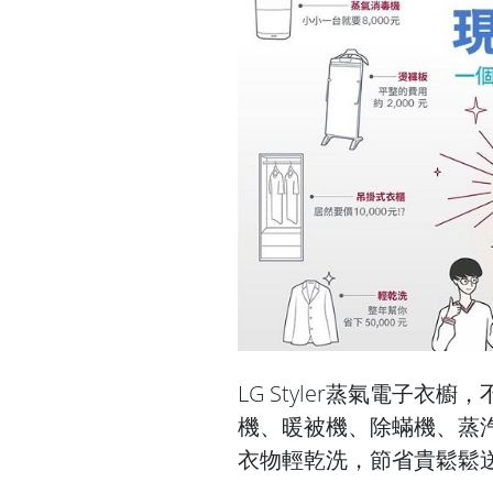
LG Styler蒸氣電子
機、暖被機、除蟎機、蒸
衣物輕乾洗，節省貴鬆鬆