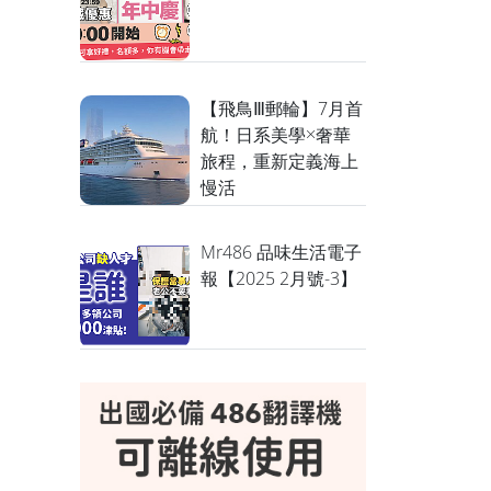
【飛鳥Ⅲ郵輪】7月首
航！日系美學×奢華
旅程，重新定義海上
慢活
Mr486 品味生活電子
報【2025 2月號-3】