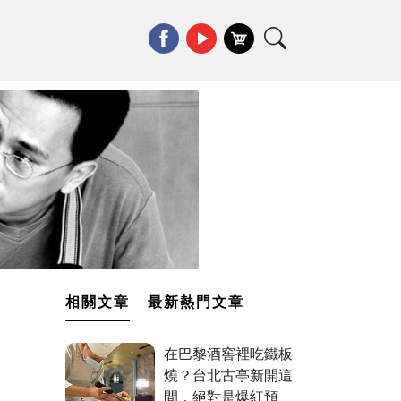
相關文章
最新熱門文章
在巴黎酒窖裡吃鐵板
燒？台北古亭新開這
間，絕對是爆紅預