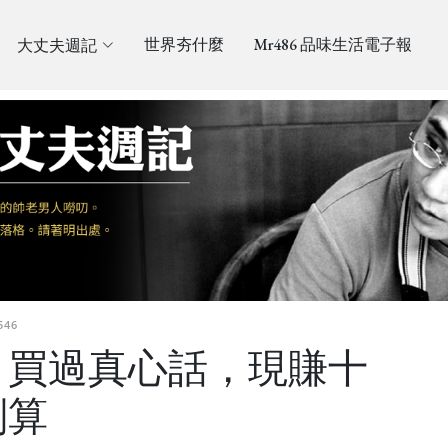
大丈夫週記
世界夯什麼
Mr486 品味生活電子報
546
？買過真心話，現賺十
划算