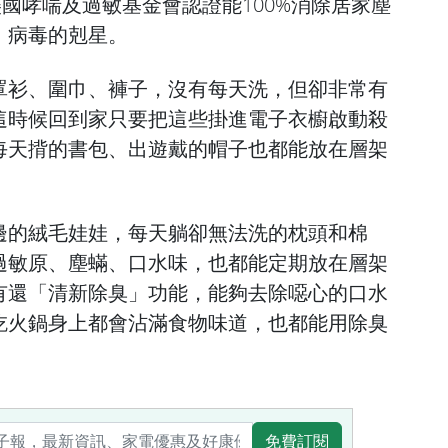
美國哮喘及過敏基金會認證能100%消除居家塵
、病毒的剋星。
罩衫、圍巾、褲子，沒有每天洗，但卻非常有
這時候回到家只要把這些掛進電子衣櫥啟動殺
每天揹的書包、出遊戴的帽子也都能放在層架
邊的絨毛娃娃，每天躺卻無法洗的枕頭和棉
過敏原、塵蟎、口水味，也都能定期放在層架
有還「清新除臭」功能，能夠去除噁心的口水
吃火鍋身上都會沾滿食物味道，也都能用除臭
免費訂閱