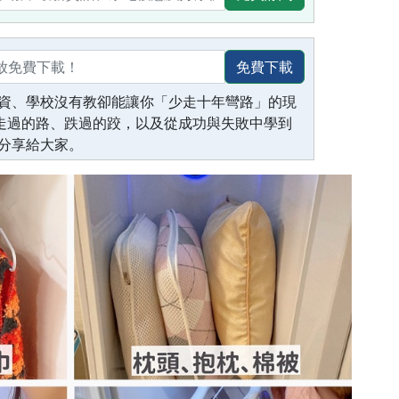
免費下載
資、學校沒有教卻能讓你「少走十年彎路」的現
生走過的路、跌過的跤，以及從成功與失敗中學到
分享給大家。