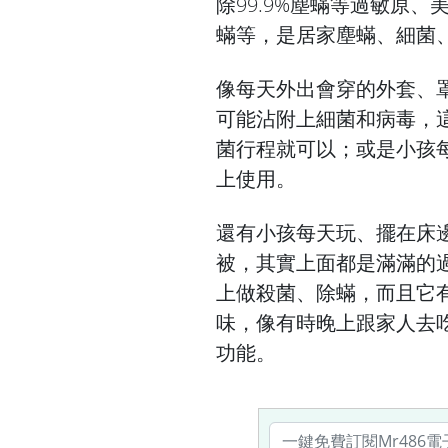
除99.9%塵蟎等過敏原、
蟎等，是居家塵蟎、細菌
像每天外出會穿的外套、
可能沾附上細菌和病毒，
菌行程就可以；或是小孩
上使用。
還有小孩每天玩、擺在床
被，其實上面都是滿滿的
上做殺菌、除蟎，而且它
味，像有時晚上跟家人去
功能。