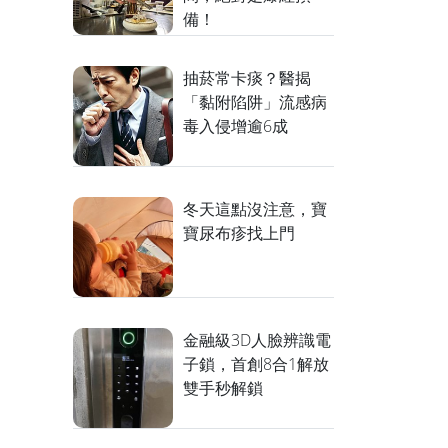
備！
抽菸常卡痰？醫揭
「黏附陷阱」流感病
毒入侵增逾6成
冬天這點沒注意，寶
寶尿布疹找上門
金融級3D人臉辨識電
子鎖，首創8合1解放
雙手秒解鎖