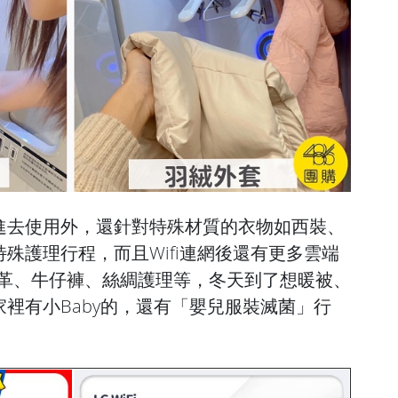
進去使用外，還針對特殊材質的衣物如西裝、
殊護理行程，而且Wifi連網後還有更多雲端
皮革、牛仔褲、絲綢護理等，冬天到了想暖被、
裡有小Baby的，還有「嬰兒服裝滅菌」行
。