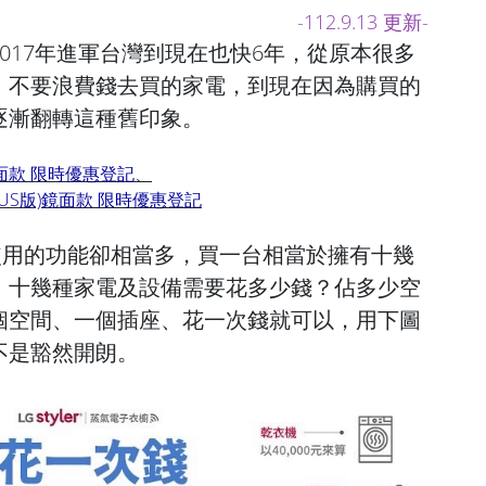
-112.9.13 更新-
櫥從2017年進軍台灣到現在也快6年，從原本很多
、不要浪費錢去買的家電，到現在因為購買的
逐漸翻轉這種舊印象。
鏡面款 限時優惠登記
、
PLUS版)鏡面款 限時優惠登記
使用的功能卻相當多，買一台相當於擁有十幾
，十幾種家電及設備需要花多少錢？佔多少空
個空間、一個插座、花一次錢就可以，用下圖
不是豁然開朗。