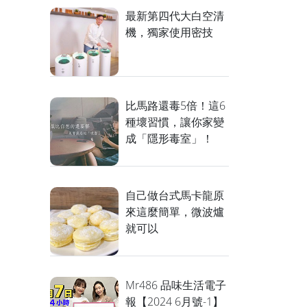
最新第四代大白空清
機，獨家使用密技
比馬路還毒5倍！這6
種壞習慣，讓你家變
成「隱形毒室」！
自己做台式馬卡龍原
來這麼簡單，微波爐
就可以
Mr486 品味生活電子
報【2024 6月號-1】