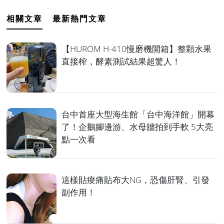
相關文章
最新熱門文章
【HUROM H-410慢磨機開箱】整顆水果
直接榨，酵素測試結果超驚人！
台中首座大型海生館「台中海洋館」開幕
了！企鵝腳邊游、水母牆拍到手軟 5大亮
點一次看
這樣貼痠痛貼布大NG，恐傷肝腎、引發
副作用！