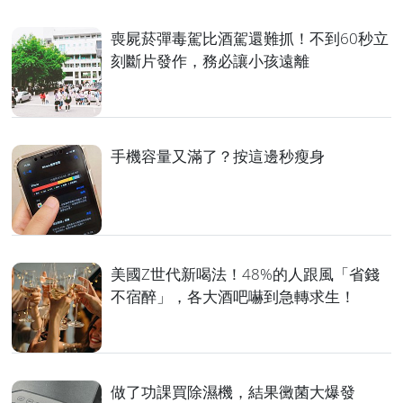
喪屍菸彈毒駕比酒駕還難抓！不到60秒立
刻斷片發作，務必讓小孩遠離
手機容量又滿了？按這邊秒瘦身
美國Z世代新喝法！48%的人跟風「省錢
不宿醉」，各大酒吧嚇到急轉求生！
做了功課買除濕機，結果黴菌大爆發