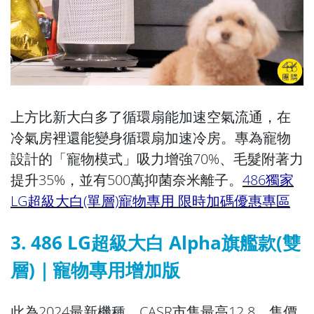
上方比新大白多了循環扇能加速空氣流通，在
冷氣房裡還能變身循環扇加速冷房。專為寵物
設計的「寵物模式」吸力增強70%、毛髮附著力
提升35%，並有500萬抑菌奈米離子。
486獨家
LG超級大白(單層)寵物專用 限時加碼優惠專區
3. 486 LG超級大白 Alpha旗艦款(雙
層)｜寵物專用增加版
此為2024最新機種，CASR市售最高12.8，售價