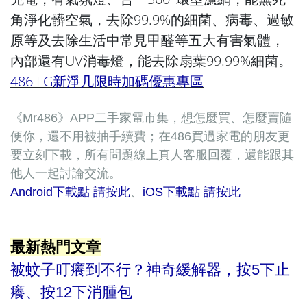
角淨化髒空氣，去除99.9%的細菌、病毒、過敏
原等及去除生活中常見甲醛等五大有害氣體，
內部還有UV消毒燈，能去除扇葉99.99%細菌。
486 LG新淨几限時加碼優惠專區
《Mr486》APP二手家電市集，想怎麼買、怎麼賣隨
便你，還不用被抽手續費；在486買過家電的朋友更
要立刻下載，所有問題線上真人客服回覆，還能跟其
他人一起討論交流。
Android下載點 請按此
、
iOS下載點 請按此
最新熱門文章
被蚊子叮癢到不行？神奇緩解器，按5下止
癢、按12下消腫包