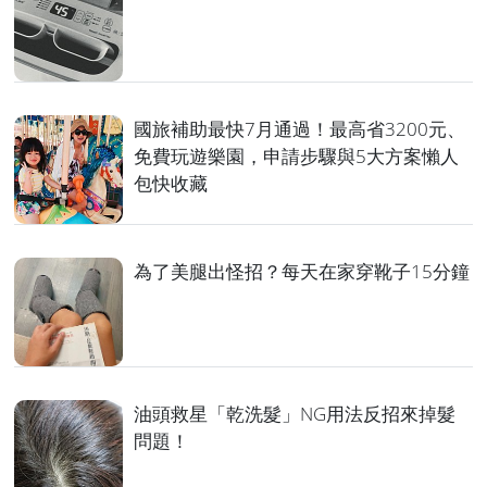
國旅補助最快7月通過！最高省3200元、
免費玩遊樂園，申請步驟與5大方案懶人
包快收藏
為了美腿出怪招？每天在家穿靴子15分鐘
油頭救星「乾洗髮」NG用法反招來掉髮
問題！