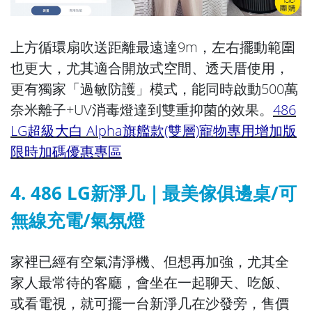
上方循環扇吹送距離最遠達9m，左右擺動範圍
也更大，尤其適合開放式空間、透天厝使用，
更有獨家「過敏防護」模式，能同時啟動500萬
奈米離子+UV消毒燈達到雙重抑菌的效果。
486
LG超級大白 Alpha旗艦款(雙層)寵物專用增加版
限時加碼優惠專區
4. 486 LG新淨几｜最美傢俱邊桌/可
無線充電/氣氛燈
家裡已經有空氣清淨機、但想再加強，尤其全
家人最常待的客廳，會坐在一起聊天、吃飯、
或看電視，就可擺一台新淨几在沙發旁，售價