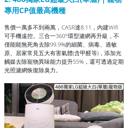
專用CP值最高機種
售價一萬多不到兩萬，CASR達8.11，內建Wifi
可手機遠控。三合一360°環型濾網再升級，不
僅能能無死角去除99.9%的細菌、病毒、過敏
原、居家常見五大有害氣體(含甲醛等)，添加光
觸媒去除寵物異味能力提升55%，還可透過定期
光照濾網恢復除臭力。