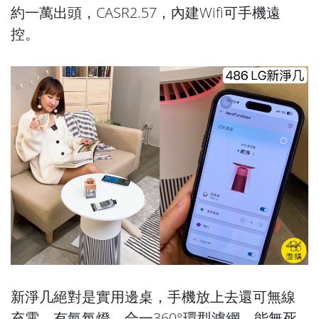
約一萬出頭，CASR2.57，內建Wifi可手機遠
控。
新淨几絕對是實用邊桌，手機放上去還可無線
充電，有氣氛燈、合一360°環型濾網，能無死