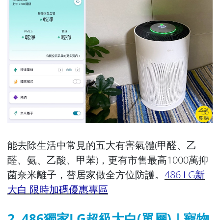
能去除生活中常見的五大有害氣體(甲醛、乙
醛、氨、乙酸、甲苯)，更有市售最高1000萬抑
菌奈米離子，替居家做全方位防護。
486 LG新
大白 限時加碼優惠專區
2. 486獨家LG超級大白(單層)｜寵物