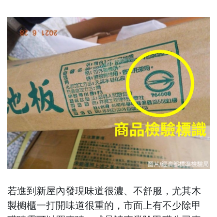
若進到新屋內發現味道很濃、不舒服，尤其木
製櫥櫃一打開味道很重的，市面上有不少除甲