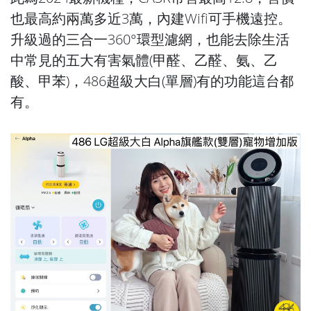
也最高約兩萬多近3萬，內建Wifi可手機遠控。
升級過的三合一360°環型濾網，也能去除生活
中常見的五大有害氣體(甲醛、乙醛、氨、乙
酸、甲苯)，486超級大白(單層)有的功能這台都
有。