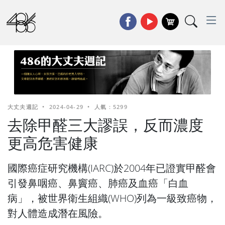
大丈夫週記
•
2024-04-29
•
人氣 : 5299
去除甲醛三大謬誤，反而濃度
更高危害健康
國際癌症研究機構(IARC)於2004年已證實甲醛會
引發鼻咽癌、鼻竇癌、肺癌及血癌「白血
病」，被世界衛生組織(WHO)列為一級致癌物，
對人體造成潛在風險。