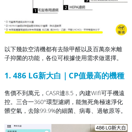
以下幾款空清機都有去除甲醛以及百萬奈米離
子抑菌的功能，各位可根據使用需求做選擇。
1. 486 LG新大白｜CP值最高的機種
售價不到萬元，CASR達8.5，內建Wifi可手機遠
控。三合一360°環型濾網，能無死角極速淨化
髒空氣，去除99.9%的細菌、病毒、過敏原等。