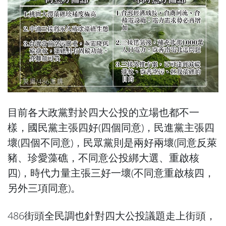
目前各大政黨對於四大公投的立場也都不一
樣，國民黨主張四好(四個同意)，民進黨主張四
壞(四個不同意)，民眾黨則是兩好兩壞(同意反萊
豬、珍愛藻礁，不同意公投綁大選、重啟核
四)，時代力量主張三好一壞(不同意重啟核四，
另外三項同意)。
486街頭全民調也針對四大公投議題走上街頭，