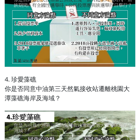
4. 珍愛藻礁
你是否同意中油第三天然氣接收站遷離桃園大
潭藻礁海岸及海域？