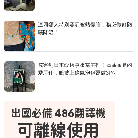
這四類人特別容易被熱傷腦，務必做好防
曬降溫！
厲害到日本飯店拿來當主打！蓮蓬頭界的
愛馬仕，臉被上億氣泡包覆做SPA