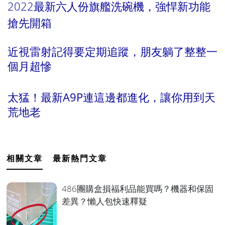
2022最新六人份旗艦洗碗機，強悍新功能
搶先開箱
近視雷射記得要定期追蹤，朋友躺了整整一
個月超慘
太
猛！最新A9P連這邊都進化，讓你用到天
荒地老
相關文章
最新熱門文章
486團購盒損福利品能買嗎？機器和保固
差異？懶人包快速釋疑