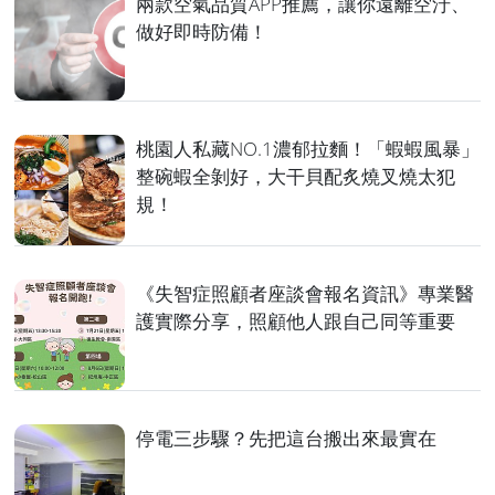
兩款空氣品質APP推薦，讓你遠離空汙、
做好即時防備！
桃園人私藏NO.1濃郁拉麵！「蝦蝦風暴」
整碗蝦全剝好，大干貝配炙燒叉燒太犯
規！
《失智症照顧者座談會報名資訊》專業醫
護實際分享，照顧他人跟自己同等重要
停電三步驟？先把這台搬出來最實在