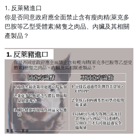
1. 反萊豬進口
你是否同意政府應全面禁止含有瘦肉精(萊克多
巴胺等乙型受體素)豬隻之肉品、內臟及其相關
產製品？