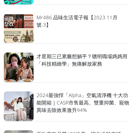
Mr486 品味生活電子報【2023 11月
號-3】
才星期三已累癱想躺平？聰明職場媽媽用
「科技精緻學」無痛解放家務
2024最強悍「Alpha」空氣清淨機 十大功
能開箱｜CASR市售最高、雙重抑菌、寵物
異味去除效果激升94%