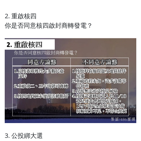
2. 重啟核四
你是否同意核四啟封商轉發電？
3. 公投綁大選