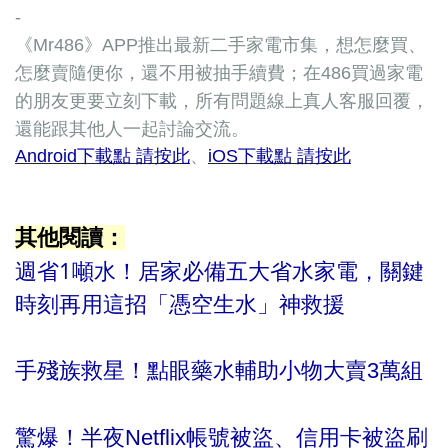
-
《Mr486》APP推出最新二手家電市集，想怎麼買、
怎麼賣隨便你，還不用被抽手續費；在486買過家電
的朋友更要立刻下載，所有問題線上真人客服回覆，
還能跟其他人一起討論交流。
Android下載點 請按此
、
iOS下載點 請按此
其他閱讀：
週省1噸水！居家必備五大省水家電，關鍵
時刻再用這招「憑空生水」神救援
手殘族救星！點眼藥水輔助小物大賣3萬組
驚爆！半夜Netflix帳號被盜、信用卡被盜刷