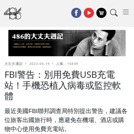
大丈夫週記
•
2023-04-19
•
人氣 : 16849
FBI警告：別用免費USB充電
站！手機恐植入病毒或監控軟
體
最近美國FBI聯邦調查局特別提出警告，建議各
位旅客出國旅行時，應避免在機場、酒店或購
物中心使用免費充電站。