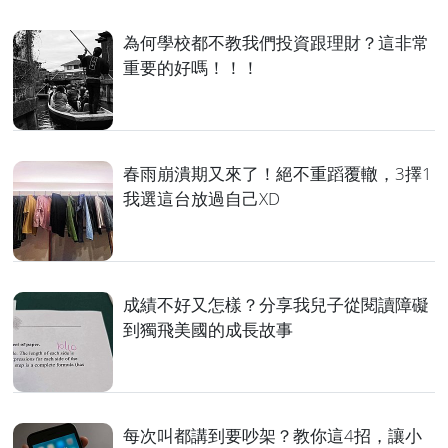
為何學校都不教我們投資跟理財？這非常
重要的好嗎！！！
春雨崩潰期又來了！絕不重蹈覆轍，3擇1
我選這台放過自己XD
成績不好又怎樣？分享我兒子從閱讀障礙
到獨飛美國的成長故事
每次叫都講到要吵架？教你這4招，讓小