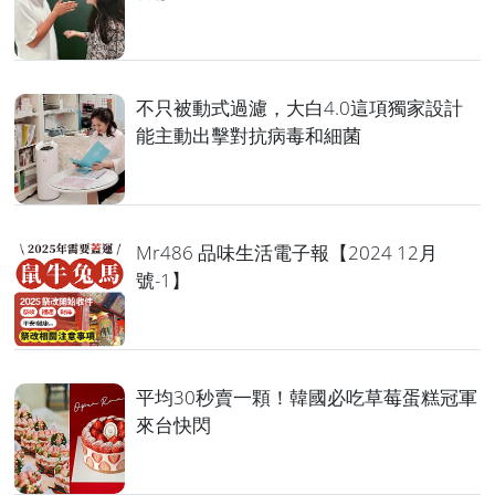
不只被動式過濾，大白4.0這項獨家設計
能主動出擊對抗病毒和細菌
Mr486 品味生活電子報【2024 12月
號-1】
平均30秒賣一顆！韓國必吃草莓蛋糕冠軍
來台快閃