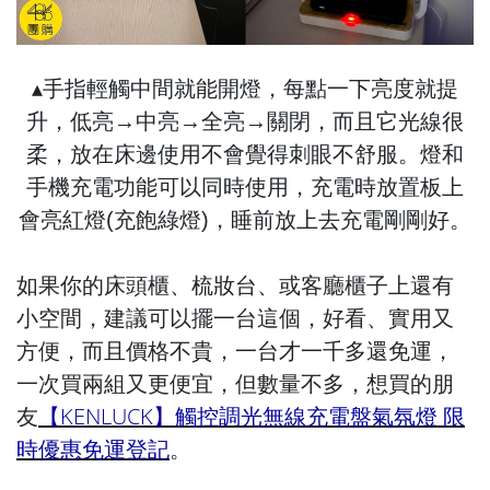
▴手指輕觸中間就能開燈，每點一下亮度就提
升，低亮→中亮→全亮→關閉，而且它光線很
柔，放在床邊使用不會覺得刺眼不舒服。燈和
手機充電功能可以同時使用，充電時放置板上
會亮紅燈(充飽綠燈)，睡前放上去充電剛剛好。
如果你的床頭櫃、梳妝台、或客廳櫃子上還有
小空間，建議可以擺一台這個，好看、實用又
方便，而且價格不貴，一台才一千多還免運，
一次買兩組又更便宜，但數量不多，想買的朋
【KENLUCK】觸控調光無線充電盤氣氛燈 限
友
時優惠免運登記
。