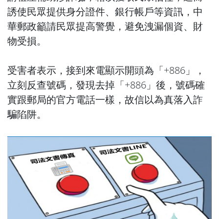
誘使民眾提供身分證件、銀行帳戶等資訊，中
華郵政籲請民眾提高警覺，避免洩漏個資、財
物受損。
受害者表示，接到來電顯示開頭為「+886」，
立刻反查號碼，發現去掉「+886」後，號碼確
實跟郵局的官方電話一樣，故信以為真落入詐
騙陷阱。