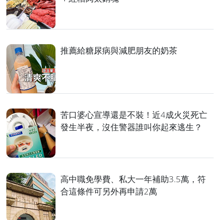
推薦給糖尿病與減肥朋友的奶茶
苦口婆心宣導還是不裝！近4成火災死亡
發生半夜，沒住警器誰叫你起來逃生？
高中職免學費、私大一年補助3.5萬，符
合這條件可另外再申請2萬