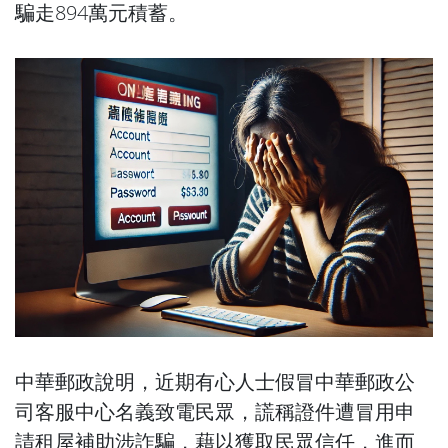
騙走894萬元積蓄。
中華郵政說明，近期有心人士假冒中華郵政公
司客服中心名義致電民眾，謊稱證件遭冒用申
請租屋補助涉詐騙，藉以獲取民眾信任，進而