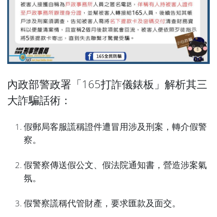
內政部警政署「165打詐儀錶板」解析其三
大詐騙話術：
假郵局客服謊稱證件遭冒用涉及刑案，轉介假警
察。
假警察傳送假公文、假法院通知書，營造涉案氣
氛。
假警察謊稱代管財產，要求匯款及面交。