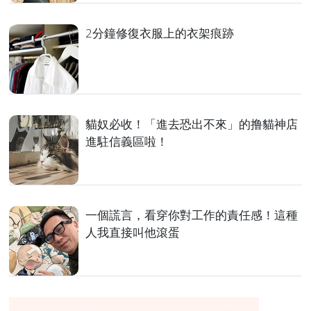
2分鐘修復衣服上的衣架痕跡
貓奴必收！「進去恐出不來」的撸貓神店
進駐信義區啦！
一個謊言，看穿你對工作的責任感！這種
人我直接叫他滾蛋