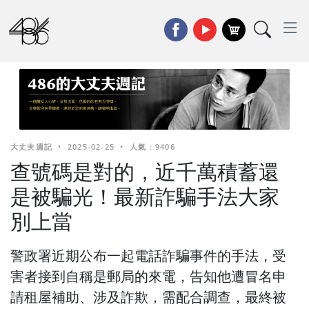
大丈夫週記
•
2025-02-25
•
人氣 : 9406
查號碼是對的，近千萬積蓄還
是被騙光！最新詐騙手法大家
別上當
警政署近期公布一起電話詐騙事件的手法，受
害者接到自稱是郵局的來電，告知他遭冒名申
請租屋補助、涉及詐欺，需配合調查，最終被