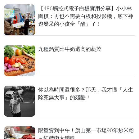
​​​​​​​【486觸控式電子白板實用分享】小小林
圍棋：再也不需要白板和投影機，底下神
遊發呆的小孩全「醒」了！
九種鈣質比牛奶還高的蔬菜
你以為時間還很多？那天，我才懂「人生
除死無大事」的殘酷！
限量賣到中午！旗山第一市場90年炒米粉
＋紅糟肉太銷魂