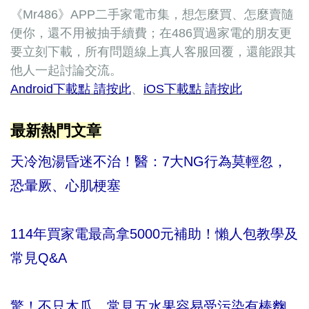
《Mr486》APP二手家電市集，想怎麼買、怎麼賣隨
便你，還不用被抽手續費；在486買過家電的朋友更
要立刻下載，所有問題線上真人客服回覆，還能跟其
他人一起討論交流。
Android下載點 請按此
、
iOS下載點 請按此
最新熱門文章
天冷泡湯昏迷不治！醫：7大NG行為莫輕忽，
恐暈厥、心肌梗塞
114年買家電最高拿5000元補助！懶人包教學及
常見Q&A
驚！不只木瓜，常見五水果容易受污染有棒麴