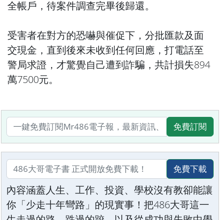
全帳戶，待案件調查完畢後歸還。
受害者在對方的恐嚇與催促下，分批匯款及面
交現金，直到後來未收到任何回應，打電話至
警局求證，才驚覺自己遭到詐騙，共計損失894
萬7500元。
免費訂閱
免費下載
內容涵蓋人生、工作、投資、學校沒有教卻能讓
你「少走十年彎路」的現實事！把486大哥這一
生走過的路、跌過的跤，以及從成功與失敗中學