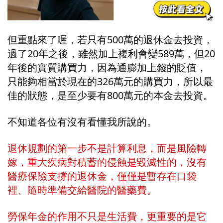
但重點來了喔，若只有500萬的退休金去投資，
過了20年之後，雖然加上複利會變589萬，但20
年後的實質購買力，因為通膨加上錢的貶值，
只能夠相當於現在的326萬元的購買力，所以最
佳的狀態，是至少要有800萬元的本金去投資。
不知道各位有沒有看懂我所說的。
退休規劃的第一步不是計算利息，而是風險轉
嫁，重大疾病對積蓄的侵蝕是毀滅性的，沒有
醫療保險支撐的退休金，僅僅是暫存在口袋
裡、隨時準備交給醫院的醫藥費。
勞保年金的作用不只是生活費，更重要的是它