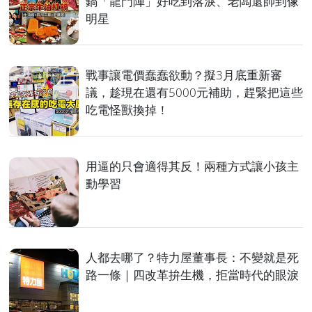
鍋「龍門陣」好吃到落淚、老闆還帥到像
明星
戰事讓電價蠢蠢欲動？擬3月底重新審
議，趁現在還有5000元補助，趕緊把這些
吃電怪獸換掉！
用逼的只會適得其反！兩種方式讓小孩主
動學習
人都去哪了？特力屋董事長：不變就是死
路一條｜四改革拚生機，拒當時代的眼淚