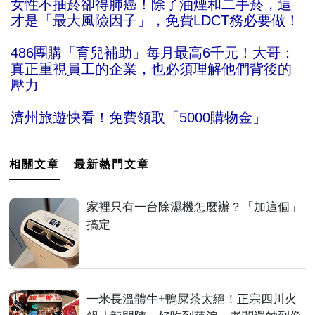
女性不抽菸卻得肺癌！除了油煙和二手菸，這
才是「最大風險因子」，免費LDCT務必要做！
486團購「育兒補助」每月最高6千元！大哥：
真正重視員工的企業，也必須理解他們背後的
壓力
濟州旅遊快看！免費領取「5000購物金」
相關文章
最新熱門文章
家裡只有一台除濕機怎麼辦？「加這個」
搞定
一米長溫體牛+鴨屎茶太絕！正宗四川火