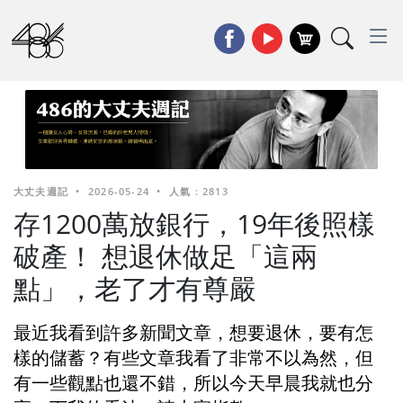
大丈夫週記
•
2026-05-24
•
人氣 : 2813
存1200萬放銀行，19年後照樣
破產！ 想退休做足「這兩
點」，老了才有尊嚴
最近我看到許多新聞文章，想要退休，要有怎
樣的儲蓄？有些文章我看了非常不以為然，但
有一些觀點也還不錯，所以今天早晨我就也分