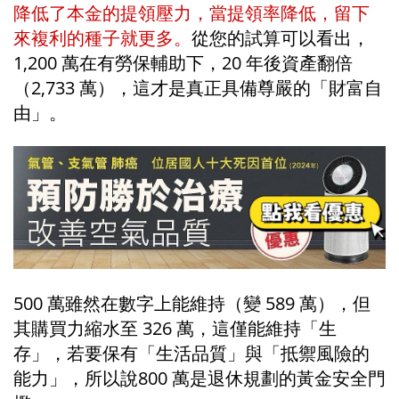
降低了本金的提領壓力，當提領率降低，留下
來複利的種子就更多。
從您的試算可以看出，
1,200 萬在有勞保輔助下，20 年後資產翻倍
（2,733 萬），這才是真正具備尊嚴的「財富自
由」。
500 萬雖然在數字上能維持（變 589 萬），但
其購買力縮水至 326 萬，這僅能維持「生
存」，若要保有「生活品質」與「抵禦風險的
能力」，所以說800 萬是退休規劃的黃金安全門