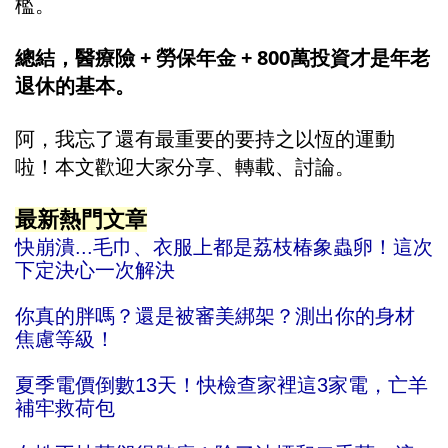
檻。
總結，醫療險 + 勞保年金 + 800萬投資才是年老
退休的基本。
阿，我忘了還有最重要的要持之以恆的運動
啦！
本文歡迎大家分享、轉載、討論。
最新熱門文章
快崩潰...毛巾、衣服上都是荔枝椿象蟲卵！這次
下定決心一次解決
你真的胖嗎？還是被審美綁架？測出你的身材
焦慮等級！
夏季電價倒數13天！快檢查家裡這3家電，亡羊
補牢救荷包