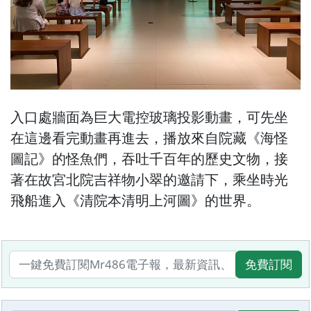
入口處牆面為巨大電控玻璃投影動畫，可先坐
在這邊看完動畫再進去，播放來自院藏《海怪
圖記》的怪魚們，吞吐千百年的歷史文物，接
著在故宮北院吉祥物小翠的邀請下，乘坐時光
飛船進入《清院本清明上河圖》的世界。
免費訂閱