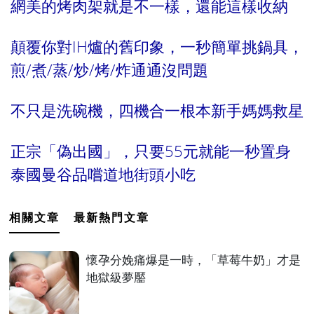
網美的烤肉架就是不一樣，還能這樣收納
顛覆你對IH爐的舊印象，一秒簡單挑鍋具，
煎/煮/蒸/炒/烤/炸通通沒問題
不只是洗碗機，四機合一根本新手媽媽救星
正宗「偽出國」，只要55元就能一秒置身
泰國曼谷品嚐道地街頭小吃
相關文章
最新熱門文章
懷孕分娩痛爆是一時，「草莓牛奶」才是
地獄級夢靨