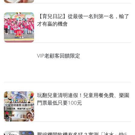
【育兒日記】從最後一名到第一名，輸了
才有贏的機會
VIP老顧客回饋限定
玩翻兒童清明連假！兒童用餐免費、樂園
門票最低只要100元
壓縮機開飲機有多猛？實測「冰水」快5