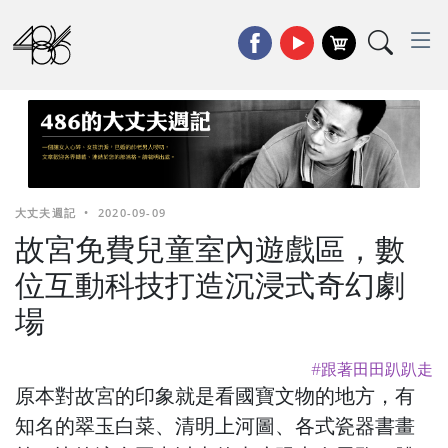
大丈夫週記
•
2020-09-09
故宮免費兒童室內遊戲區，數
位互動科技打造沉浸式奇幻劇
場
#跟著田田趴趴走
原本對故宮的印象就是看國寶文物的地方，有
知名的翠玉白菜、清明上河圖、各式瓷器書畫