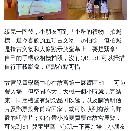
繞完一圈後，小朋友可到「小翠的禮物」拍照
機，選擇喜歡的五項古文物一起拍照，但拍照
是指古文物和人像顯示於螢幕上，要趕緊拿出
自己的手機或相機拍照，沒有QRcode可以掃描
自行下載影像，這點有點可惜。
故宮兒童學藝中心在故宮第一展覽區B1F，可免
費入場，但空間不大，大概一個小時就玩完結
束。同層樓還有紀念品可以逛，以及購買明信
片及郵票投郵筒寄回家，就可以收到有故宮郵
戳的明信片；如有帶小孩要買票進故宮展覽，
可先到B1F兒童學藝中心玩一下再進場，小朋友