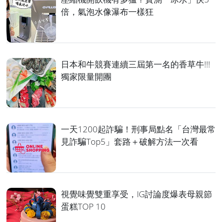
倍，氣泡水像瀑布一樣狂
日本和牛競賽連續三屆第一名的香草牛!!!
獨家限量開團
一天1200起詐騙！刑事局點名「台灣最常
見詐騙Top5」套路＋破解方法一次看
視覺味覺雙重享受，IG討論度爆表母親節
蛋糕TOP 10