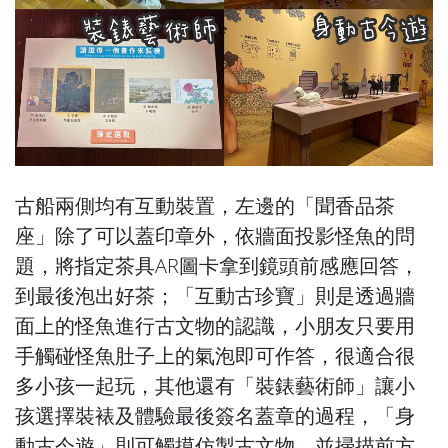
古船兩側均有互動裝置，左邊的「聞香品茶
座」除了可以蓋印章外，依牆面投影怪魚的問
題，將指定茶具AR圖卡拿到鏡頭前感應回答，
到最後泡出好茶；「互動古珍寶」則是透過牆
面上的怪魚進行古文物的認識，小朋友只要用
手觸碰怪魚肚子上的氣泡即可作答，很適合很
多小孩一起玩，其他還有「裝錶藝術師」讓小
孩選擇裝裱及體驗最後簽名蓋章的過程，「身
動古今遊」則可觸摸仿製古文物，並掃描前方