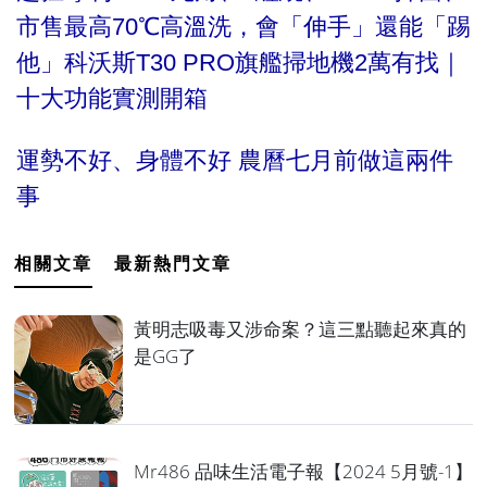
市售最高70℃高溫洗，會「伸手」還能「踢
他」科沃斯T30 PRO旗艦掃地機2萬有找｜
十大功能實測開箱
運勢不好、身體不好 農曆七月前做這兩件
事
相關文章
最新熱門文章
黃明志吸毒又涉命案？這三點聽起來真的
是GG了
Mr486 品味生活電子報【2024 5月號-1】