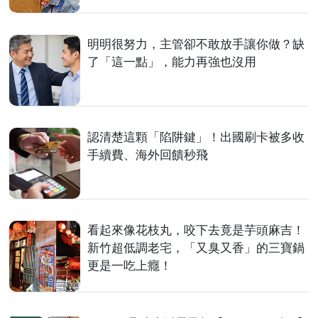
明明很努力，主管卻不敢放手讓你做？缺
了「這一點」，能力再強也沒用
認清楚這顆「陷阱鍵」！出國刷卡被多收
手續費、海外回饋秒飛
看起來像花枝丸，咬下去竟是芋頭麻吉！
新竹超低調老宅，「又臭又香」的三寶鍋
更是一吃上癮！