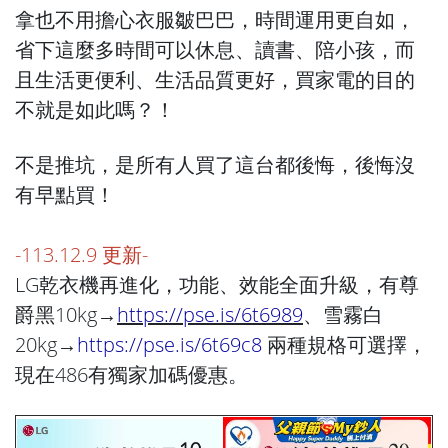
拿也不用擔心衣服皺巴巴，時間運用更自如，
省下這麼多時間可以休息、讀書、陪小孩，而
且生活更便利、生活品質更好，買家電的目的
不就是如此嗎？！
不是推坑，是所有人買了這台都後悔，後悔沒
有早點買！
-113.12.9 更新-
LG乾衣機再進化，功能、效能全面升級，有尊
爵黑10kg→
https://pse.is/6t6989
、雪霧白
20kg→
https://pse.is/6t69c8
兩種規格可選擇，
現在486有獨家加碼優惠。