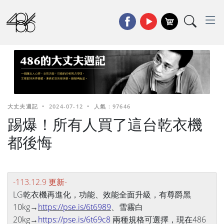
大丈夫週記
•
2024-07-12
•
人氣 : 97646
踢爆！所有人買了這台乾衣機
都後悔
-113.12.9 更新-
LG乾衣機再進化，功能、效能全面升級，有尊爵黑
10kg→
https://pse.is/6t6989
、雪霧白
20kg→
https://pse.is/6t69c8
兩種規格可選擇，現在486