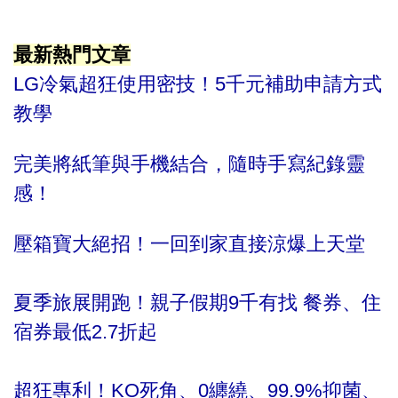
最新熱門文章
LG冷氣超狂使用密技！5千元補助申請方式
教學
完美將紙筆與手機結合，隨時手寫紀錄靈
感！
壓箱寶大絕招！一回到家直接涼爆上天堂
夏季旅展開跑！親子假期9千有找 餐券、住
宿券最低2.7折起
超狂專利！KO死角、0纏繞、99.9%抑菌、