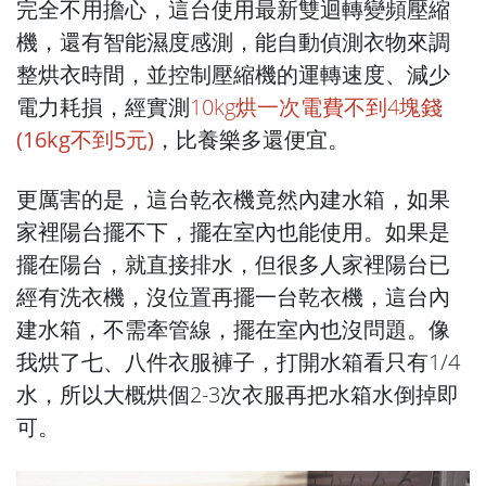
完全不用擔心，這台使用最新雙迴轉變頻壓縮
機，還有智能濕度感測，能自動偵測衣物來調
整烘衣時間，並控制壓縮機的運轉速度、減少
電力耗損，經實測
10kg烘一次電費不到4
塊錢
(16kg不到5元)
，
比養樂多還便宜。
更厲害的是，這台乾衣機竟然內建水箱，如果
家裡陽台擺不下，擺在室內也能使用。如果是
擺在陽台，就直接排水，但很多人家裡陽台已
經有洗衣機，沒位置再擺一台乾衣機，這台內
建水箱，不需牽管線，擺在室內也沒問題。像
我烘了七、八件衣服褲子，打開水箱看只有1/4
水，所以大概烘個2-3次衣服再把水箱水倒掉即
可。