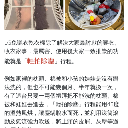
LG免曬衣乾衣機除了解決大家最討厭的曬衣、
收衣家事，最厲害、使用後大家一致推崇的功
輕拍除塵
能就是「
」行程。
例如家裡的枕頭、棉被和小孩的娃娃是沒有辦
法洗的，但也不可能幾個月、半年就換一次，
有了這台只要一兩個禮拜把不能洗的枕頭、棉
被和娃娃丟進去，「輕拍除塵」行程能用45度
的溫熱風烘，讓塵螨脫水而死，並利用滾筒滾
動及氣流強力吹送，將上頭的皮屑、灰塵等過