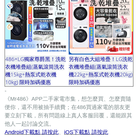
486×LG獨家尊爵黑！洗乾
另有白色大組堆疊！LG洗乾
衣機堆疊組(蒸氣滾筒洗衣
衣機堆疊組(蒸氣滾筒洗衣
機15kg+熱泵式乾衣機
機22kg+熱泵式乾衣機20kg)
10kg) 限時加碼優惠
限時加碼優惠
-
《Mr486》APP二手家電市集，想怎麼買、怎麼賣隨
便你，還不用被抽手續費；在486買過家電的朋友更
要立刻下載，所有問題線上真人客服回覆，還能跟其
他人一起討論交流。
Android下載點 請按此
、
iOS下載點 請按此