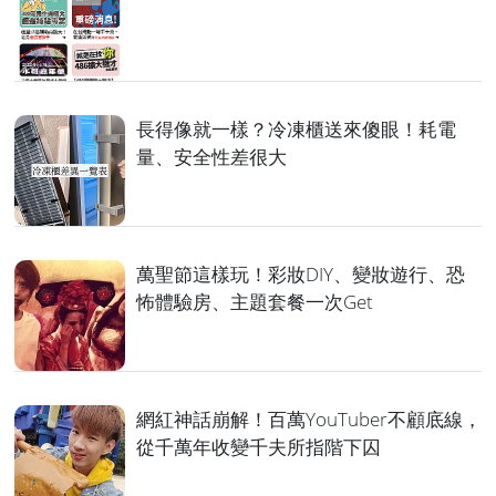
長得像就一樣？冷凍櫃送來傻眼！耗電
量、安全性差很大
萬聖節這樣玩！彩妝DIY、變妝遊行、恐
怖體驗房、主題套餐一次Get
網紅神話崩解！百萬YouTuber不顧底線，
從千萬年收變千夫所指階下囚