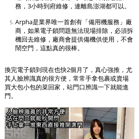
務，3小時到府維修，連離島澎湖都可以。
Arpha是業界唯一首創有「備用機服務」廠
商，如果電子鎖問題無法現場排除，必須拆
機回去維修，廠商會提供備機供使用，不會
鬧空門，這點真的很棒。
換完電子鎖到現在也快2個月了，真心強推，尤
其人臉辨識真的很方便，常常手拿包裹或賣場
買大包小包的菜回家，站門口辨識一下就能進
門。