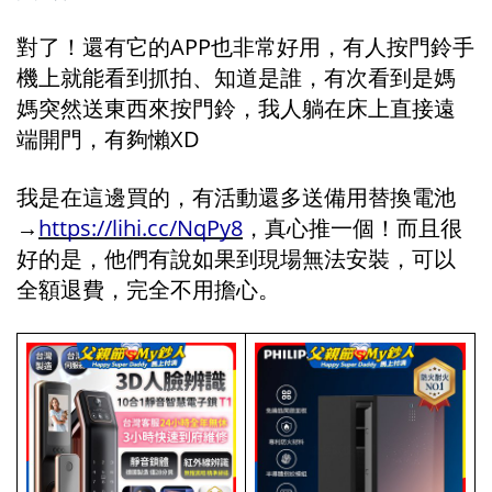
對了！還有它的APP也非常好用，有人按門鈴手
機上就能看到抓拍、知道是誰，有次看到是媽
媽突然送東西來按門鈴，我人躺在床上直接遠
端開門，有夠懶XD
我是在這邊買的，有活動還多送備用替換電池
→
https://lihi.cc/NqPy8
，真心推一個！而且很
好的是，他們有說如果到現場無法安裝，可以
全額退費，完全不用擔心。