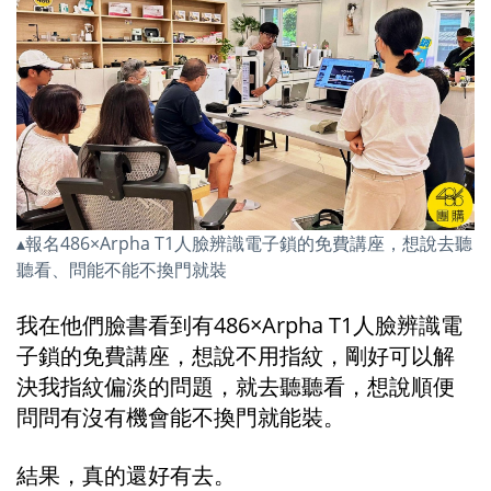
▴報名486×Arpha T1人臉辨識電子鎖的免費講座，想說去聽
聽看、問能不能不換門就裝
我在他們臉書看到有486×Arpha T1人臉辨識電
子鎖的免費講座，想說不用指紋，剛好可以解
決我指紋偏淡的問題，就去聽聽看，想說順便
問問有沒有機會能不換門就能裝。
結果，真的還好有去。