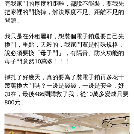
完我家門的厚度和距離，都說不能裝，要我先
把家裡的門換掉，解決厚度不足、距離不足的
問題。
我只是在外租屋耶，想裝個電子鎖還要自己先
換門，重點，天殺的，我家門寬是特殊規格，
說必須要換「母子門」，有隔音、防火功能的
母子門竟然10萬多！！！
掙扎了好幾天，真的要為了裝電子鎖再多花十
幾萬換大門嗎？一邊是錢錢，一邊是安全，好
加在，最後486團購救了我，從10萬多變成只要
800元。