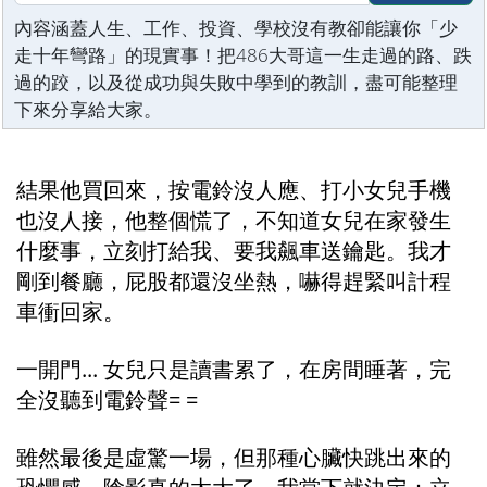
內容涵蓋人生、工作、投資、學校沒有教卻能讓你「少
走十年彎路」的現實事！把486大哥這一生走過的路、跌
過的跤，以及從成功與失敗中學到的教訓，盡可能整理
下來分享給大家。
結果他買回來，按電鈴沒人應、打小女兒手機
也沒人接，他整個慌了，不知道女兒在家發生
什麼事，立刻打給我、要我飆車送鑰匙。我才
剛到餐廳，屁股都還沒坐熱，嚇得趕緊叫計程
車衝回家。
一開門... 女兒只是讀書累了，在房間睡著，完
全沒聽到電鈴聲= =
雖然最後是虛驚一場，但那種心臟快跳出來的