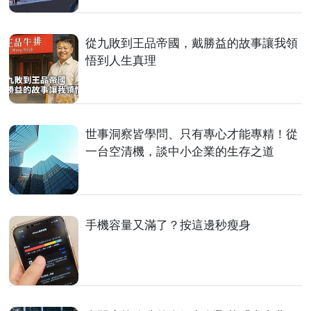
從九敗到王品帝國，戴勝益的故事讓我領
悟到人生真理
世事洞察皆學問、只有專心才能專精！從
一台空清機，談中小企業的生存之道
手機容量又滿了？按這邊秒瘦身