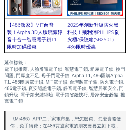
【486獨家】MIT台灣
2025年創新升級防火黑
製！Arpha 3D人臉辨識靜
科技！飛利浦PHILIPS 防
音十合一智慧電子鎖T1
火櫃/保險箱(SBX501)
限時加碼優惠
486限時優惠
延伸標籤：
電子鎖推薦, 人臉辨識電子鎖, 智慧電子鎖, 租屋電子鎖, 換門
問題, 門厚度不足, 母子門電子鎖, Arpha T1, 486團購Arpha 
T1, 486團購電子鎖, MIT電子鎖, 台灣製電子鎖, 防火電子鎖, 
486電子鎖, 資安認證電子鎖, 靜音電子鎖, 智慧居家安全, 門
鎖升級, 電子鎖安裝經驗, 電子鎖省錢技巧, 居家安全必備, 推
薦電子鎖
《Mr486》APP二手家電市集，想怎麼買、怎麼賣隨便
你，免手續費；在486買過家電的朋友更要立刻下載，