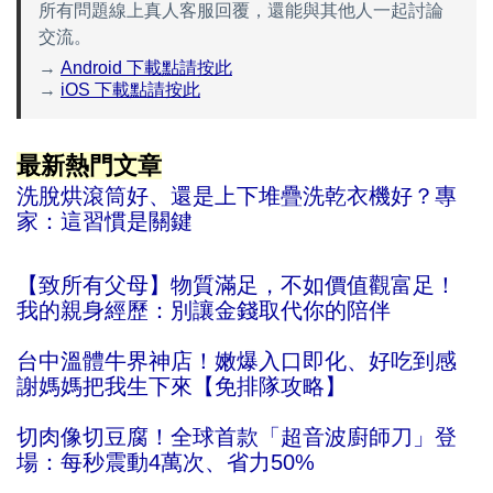
所有問題線上真人客服回覆，還能與其他人一起討論
交流。
→
Android 下載點請按此
→
iOS 下載點請按此
最新熱門文章
洗脫烘滾筒好、還是上下堆疊洗乾衣機好？專
家：這習慣是關鍵
【致所有父母】物質滿足，不如價值觀富足！
我的親身經歷：別讓金錢取代你的陪伴
台中溫體牛界神店！嫩爆入口即化、好吃到感
謝媽媽把我生下來【免排隊攻略】
切肉像切豆腐！全球首款「超音波廚師刀」登
場：每秒震動4萬次、省力50%