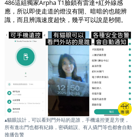
486這組獨家Arpha T1臉鎖有雷達+紅外線感
應，所以即使走道的燈沒有開、暗暗的也能辨
識，而且辨識速度超快，幾乎可以說是秒開。
▴貓眼設計，可以看到門外站的是誰，手機遠控更是方便，
所有進出門也都有紀錄，密碼錯誤、有人撬門等也都會自動
推播告警