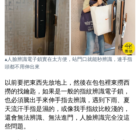
▴人臉辨識電子鎖實在太方便，站門口就能秒辨識，連手指
頭都不用伸出來
以前要把東西先放地上，然後在包包裡東撈西
撈的找鑰匙，如果是一般的指紋辨識電子鎖，
也必須騰出手來伸手指去辨識，遇到下雨、夏
天流汗手指是濕的，或像我手指紋比較淺的，
還會無法辨識、無法進門，人臉辨識完全沒這
些問題。