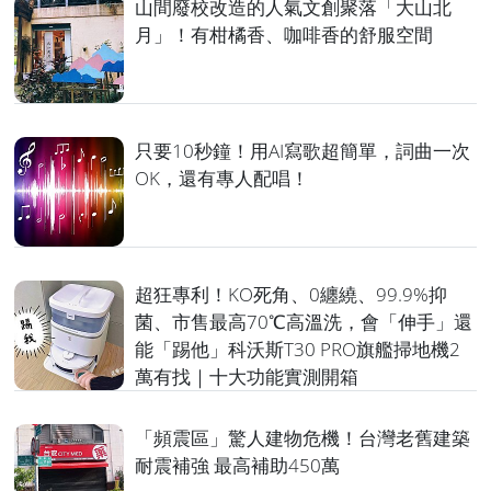
山間廢校改造的人氣文創聚落「大山北
月」！有柑橘香、咖啡香的舒服空間
只要10秒鐘！用AI寫歌超簡單，詞曲一次
OK，還有專人配唱！
超狂專利！KO死角、0纏繞、99.9%抑
菌、市售最高70℃高溫洗，會「伸手」還
能「踢他」科沃斯T30 PRO旗艦掃地機2
萬有找｜十大功能實測開箱
「頻震區」驚人建物危機！台灣老舊建築
耐震補強 最高補助450萬