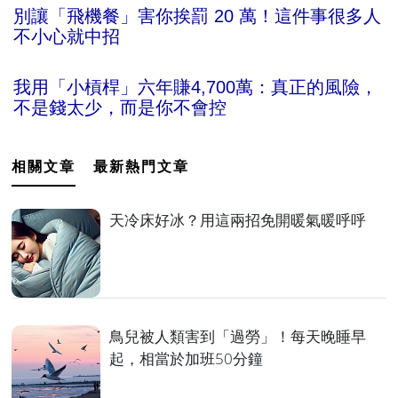
別讓「飛機餐」害你挨罰 20 萬！這件事很多人
不小心就中招
我用「小槓桿」六年賺4,700萬：真正的風險，
不是錢太少，而是你不會控
相關文章
最新熱門文章
天冷床好冰？用這兩招免開暖氣暖呼呼
鳥兒被人類害到「過勞」！每天晚睡早
起，相當於加班50分鐘