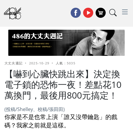
大丈夫週記
•
2025-10-29
•
人氣 : 5035
【嚇到心臟快跳出來】決定換
電子鎖的恐怖一夜！差點花10
萬換門，最後用800元搞定！
(投稿/Shelley、校稿/張田田)
你家是不是也常上演「誰又沒帶鑰匙」的戲
碼？我家之前就是這樣。