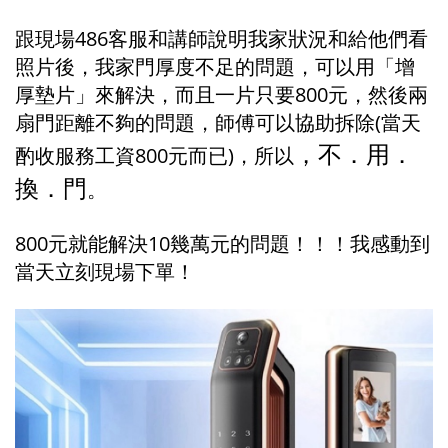
跟現場486客服和講師說明我家狀況和給他們看
照片後，我家門厚度不足的問題，可以用「增
厚墊片」來解決，而且一片只要800元，然後兩
扇門距離不夠的問題，師傅可以協助拆除(當天
，不．用．
酌收服務工資800元而已)，所以
換．門
。
800元就能解決10幾萬元的問題！！！我感動到
當天立刻現場下單！