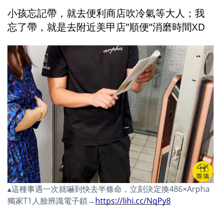
小孩忘記帶，就去便利商店吹冷氣等大人；我
忘了帶，就是去附近美甲店”順便”消磨時間XD
▴這種事遇一次就嚇到快去半條命，立刻決定換486×Arpha
獨家T1人臉辨識電子鎖→
https://lihi.cc/NqPy8