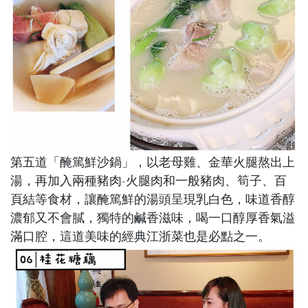
第五道「
醃篤鮮沙鍋
」，以老母雞、金華火腿熬出上
湯，再加入兩種豬肉-火腿肉和一般豬肉、筍子、百
頁結等食材，讓醃篤鮮的湯頭呈現乳白色，味道香醇
濃郁又不會膩，獨特的鹹香滋味，喝一口醇厚香氣溢
滿口腔，這道美味的經典江浙菜也是必點之一。