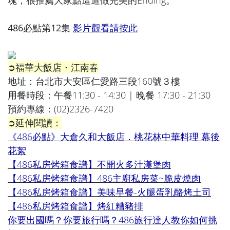
486必點第12集
影片觀看請按此
➲福華大飯店・江南春
地址：台北市大安區仁愛路三段160號３樓
用餐時段：午餐11:30 - 14:30 | 晚餐 17:30 - 21:30
預約專線：
(02)2326-7420
➲延伸閱讀：
《486必點》大倉久和大飯店．桃花林中華料理 幕後
花絮
【486私房烤箱食譜】不開火多汁漢堡肉
【486私房烤箱食譜】486主廚私房菜~脆皮燒肉
【486私房烤箱食譜】美味早餐-火腿蛋乳酪烤土司
【486私房烤箱食譜】烤紅糟豬排
你要出國嗎？你要旅行嗎？486旅行達人教你如何挑