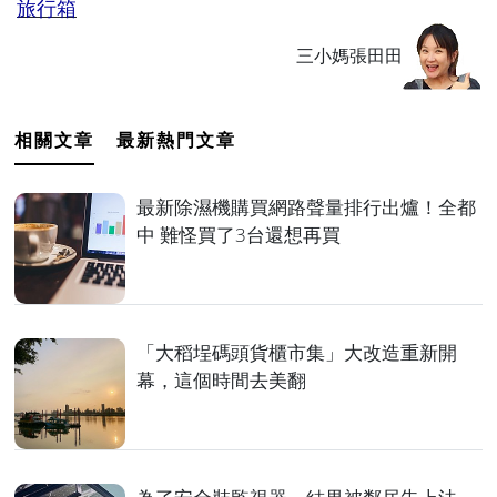
旅行箱
三小媽張田田
相關文章
最新熱門文章
最新除濕機購買網路聲量排行出爐！全都
中 難怪買了3台還想再買
「大稻埕碼頭貨櫃市集」大改造重新開
幕，這個時間去美翻