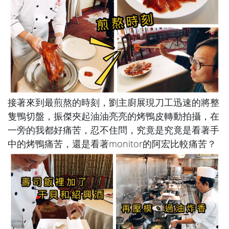
接著來到最煎熬的時刻，劉主廚展現刀工迅速的將整
隻鴨切盤，振傑夾起油油亮亮的烤鴨皮轉動拍攝，在
一旁的我都好痛苦，忍不住問，究竟是究竟是看著手
中的烤鴨痛苦，還是看著monitor的阿宏比較痛苦？