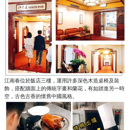
江南春位於飯店三樓，運用許多深色木造桌椅及裝
飾，搭配牆面上的傳統字畫和蘭花，有如踏進另一時
空，古色古香的懷舊中國風格。