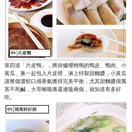
第四道「
片皮鴨
」，將掛爐櫻桃鴨的鴨皮、鴨肉、小
黃瓜、蔥一起包入片皮裡，淋上特製甜麵醬，小黃瓜
讓整個濃郁口感香氣獲得完美平衡，尤其甜麵醬很厲
害不死鹹，大哥喉嚨痛還連嗑兩個，就知道有多好
吃。