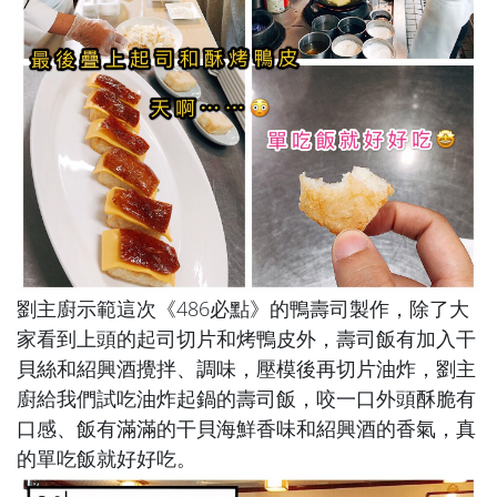
劉主廚示範這次《486必點》的鴨壽司製作，除了大
家看到上頭的起司切片和烤鴨皮外，壽司飯有加入干
貝絲和紹興酒攪拌、調味，壓模後再切片油炸，劉主
廚給我們試吃油炸起鍋的壽司飯，咬一口外頭酥脆有
口感、飯有滿滿的干貝海鮮香味和紹興酒的香氣，真
的單吃飯就好好吃。