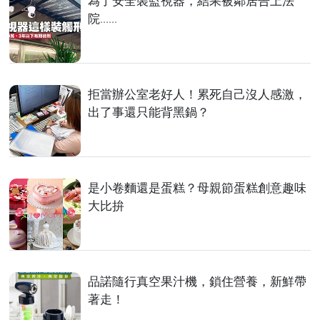
為了安全裝監視器，結果被鄰居告上法
院......
拒當辦公室老好人！累死自己沒人感激，
出了事還只能背黑鍋？
是小卷麵還是蛋糕？母親節蛋糕創意趣味
大比拚
品諾隨行真空果汁機，鎖住營養，新鮮帶
著走！