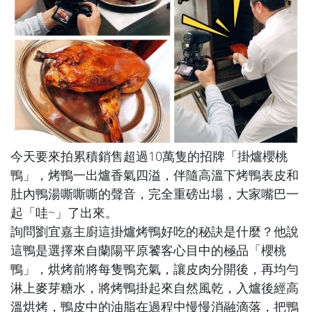
今天要來拍累積銷售超過10萬隻的招牌「掛爐櫻桃
鴨」，烤鴨一出爐香氣四溢，伴隨高溫下烤鴨表皮和
肚內鴨湯嘶嘶嘶的聲音，完全重磅出場，大家嘴巴一
起「哇~」了出來。
詢問劉宜嘉主廚這掛爐烤鴨好吃的秘訣是什麼？他說
這鴨是選擇來自蘭陽平原饕客心目中的極品「櫻桃
鴨」，烘烤前將每隻鴨充氣，讓皮肉分開後，再均勻
淋上麥芽糖水，將烤鴨掛起來自然風乾，入爐後經高
溫烘烤，鴨皮中的油脂在過程中慢慢消融滴落，把鴨