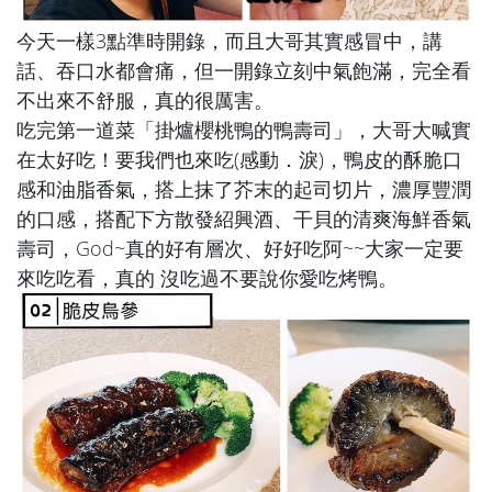
今天一樣3點準時開錄，而且大哥其實感冒中，講
話、吞口水都會痛，但一開錄立刻中氣飽滿，完全看
不出來不舒服，真的很厲害。
吃完第一道菜「
掛爐櫻桃鴨的鴨壽司
」，大哥大喊實
在太好吃！要我們也來吃(感動．淚)，鴨皮的酥脆口
感和油脂香氣，搭上抹了芥末的起司切片，濃厚豐潤
的口感，搭配下方散發紹興酒、干貝的清爽海鮮香氣
壽司，God~真的好有層次、好好吃阿~~大家一定要
來吃吃看，真的 沒吃過不要說你愛吃烤鴨。