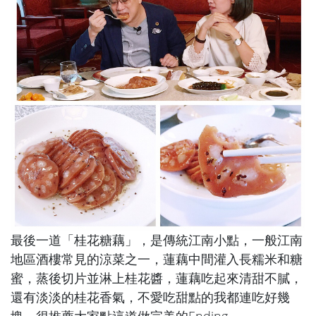
最後一道「
桂花糖藕
」，是傳統江南小點，一般江南
地區酒樓常見的涼菜之一，蓮藕中間灌入長糯米和糖
蜜，蒸後切片並淋上桂花醬，蓮藕吃起來清甜不膩，
還有淡淡的桂花香氣，不愛吃甜點的我都連吃好幾
塊，很推薦大家點這道做完美的Ending。