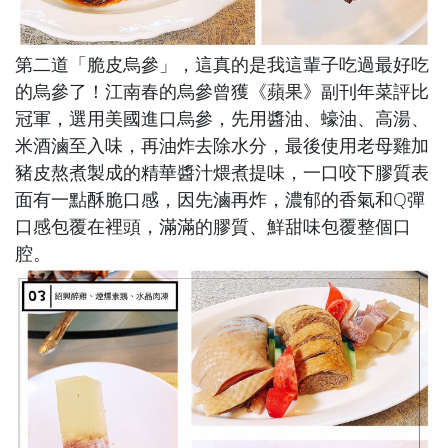
第二道「
脆皮烏參
」，這真的是我這輩子吃過最好吃
的烏參了！江南春的烏參曾獲《蘋果》副刊年菜評比
冠軍，選用美國進口烏參，先用醬油、蠔油、高湯、
米酒滷至入味，再油炸去除水分，最後使用老母雞加
豬皮熬煮製成的精華醬汁煨煮提味，一口咬下膠質表
面有一點酥脆口感，因先滷再炸，濃郁的香氣和Q彈
口感包覆在裡頭，滿滿的膠質、鮮甜味包覆整個口
腔。