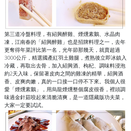
第三道冷盤料理，有
紹興醉雞、煙燻素鵝、水晶肉
凍
，江南春的「紹興醉雞」也是招牌料理之一，去年
更奪得年菜評比第一名，光年節那幾天，就賣超過
3000公斤，精選國產紅羽土雞腿，煮熟後立即冰鎮入
冷藏，再取出去骨，加入紹興酒、枸杞、調味料浸泡
約2天入味，保留著皮肉之間的雞凍的精華，紹興酒
香、皮爽肉嫩，真的一口接一口停不下來。我個人很
愛「煙燻素鵝」，用烏龍煙燻整個腐皮很香，裡頭調
味過金針菇咬起來清脆清爽，是一道隱藏版功夫菜，
大家一定要試試。