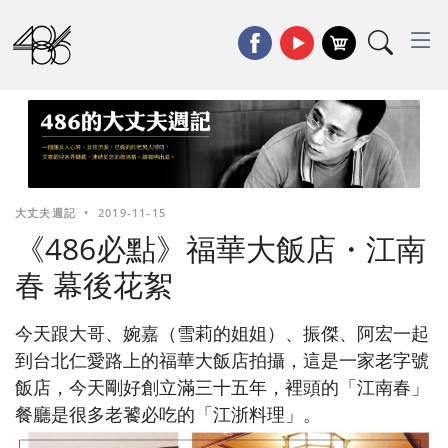
大丈夫週記
•
2019-11-15
《486必點》福華大飯店・江南
春 幕後花絮
今天跟大哥、婉嘉（雪莉的姐姐）、振傑、阿宏一起
到台北仁愛路上的福華大飯店拍攝，這是一家老字號
飯店，今天剛好創立滿三十五年，裡頭的「江南春」
餐廳是很多老饕必吃的「江浙料理」。