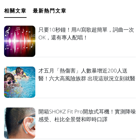
相關文章
最新熱門文章
只要10秒鐘！用AI寫歌超簡單，詞曲一次
OK，還有專人配唱！
才五月「熱傷害」人數暴增近200人送
醫！六大高風險族群 出現這狀況立刻就醫
開箱SHOKZ Fit Pro開放式耳機！實測降噪
感受、杜比全景聲和即時口譯