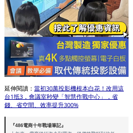
延伸閱讀：
當初30萬投影機根本白花！改用這
台1抵3，會議室秒變「智慧作戰中心」，省
錢、省空間、效率提升300%
『486電商十年戰場筆記』