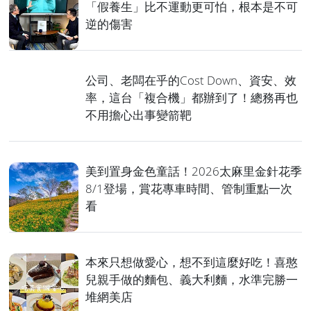
「假養生」比不運動更可怕，根本是不可
逆的傷害
公司、老闆在乎的Cost Down、資安、效
率，這台「複合機」都辦到了！總務再也
不用擔心出事變箭靶
美到置身金色童話！2026太麻里金針花季
8/1登場，賞花專車時間、管制重點一次
看
本來只想做愛心，想不到這麼好吃！喜憨
兒親手做的麵包、義大利麵，水準完勝一
堆網美店