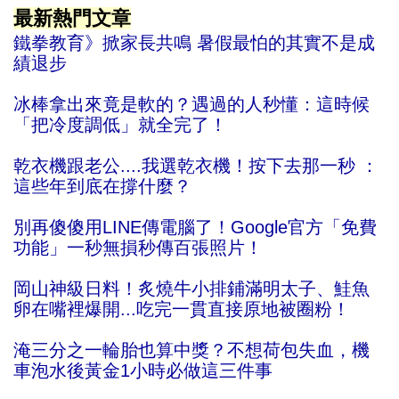
最新熱門文章
鐵拳教育》掀家長共鳴 暑假最怕的其實不是成
績退步
冰棒拿出來竟是軟的？遇過的人秒懂：這時候
「把冷度調低」就全完了！
乾衣機跟老公....我選乾衣機！按下去那一秒 ：
這些年到底在撐什麼？
別再傻傻用LINE傳電腦了！Google官方「免費
功能」一秒無損秒傳百張照片！
岡山神級日料！炙燒牛小排鋪滿明太子、鮭魚
卵在嘴裡爆開...吃完一貫直接原地被圈粉！
淹三分之一輪胎也算中獎？不想荷包失血，機
車泡水後黃金1小時必做這三件事