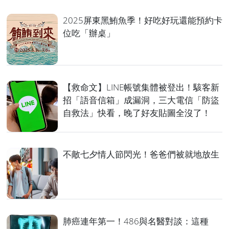
2025屏東黑鮪魚季！好吃好玩還能預約卡
位吃「辦桌」
【救命文】LINE帳號集體被登出！駭客新
招「語音信箱」成漏洞，三大電信「防盜
自救法」快看，晚了好友貼圖全沒了！
不敵七夕情人節閃光！爸爸們被就地放生
肺癌連年第一！486與名醫對談：這種