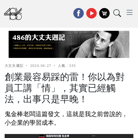
大丈夫週記
•
2026-06-27
•
人氣 : 535
創業最容易踩的雷！你以為對
員工講「情」，其實已經觸
法，出事只是早晚！
鬼金棒老闆這篇發文，這就是我之前曾說的，
小企業的學習成本。