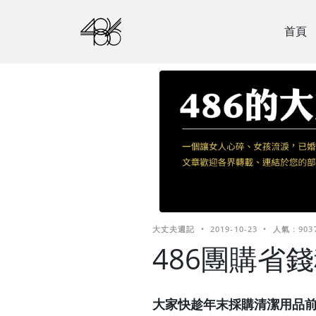
首頁
大丈夫週記
•
2019-10-23
•
人氣 : 903
486團購省
大家快趁年末採購清潔用品前