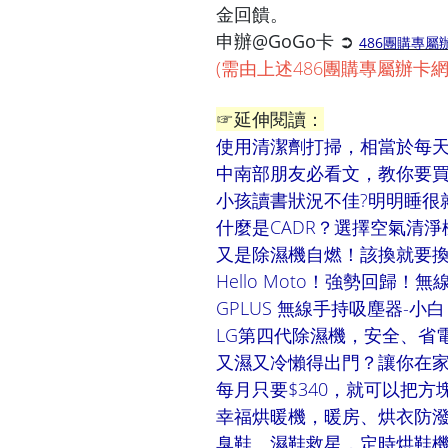
金回饋。
申辦@GoGo卡 ➲
486團購專屬
(需由上述486團購專屬辦卡
☞延伸閱讀：
使用清潔劑打掃，相當於每天抽2
中南部朋友必看文，教你要
小孩讀書狀況不佳?明明睡很就
什麼是CADR？選擇空氣清
又是除濕機自燃！該換就要
Hello Moto！強勢回歸
GPLUS 無線手持吸塵器-
L
G第四代除濕機，安全、省
又濕又冷懶得出門？讓你在
每月只要$340，就可以把方
幸福烘暖機，暖房、烘衣防
臭鞋、濕鞋救星，定時烘鞋