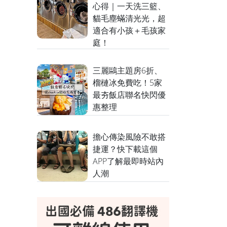
心得｜一天洗三籃、
貓毛塵蟎清光光，超
適合有小孩＋毛孩家
庭！
三麗鷗主題房6折、
榴槤冰免費吃！5家
最夯飯店聯名快閃優
惠整理
擔心傳染風險不敢搭
捷運？快下載這個
APP了解最即時站內
人潮