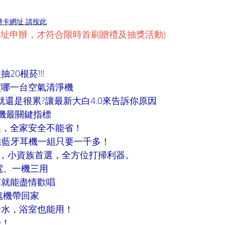
辦卡網址 請按此
網址申辦，才符合限時首刷贈禮及抽獎活動)
0根菸!!!
買哪一台空氣清淨機
還是很累?讓最新大白4.0來告訴你原因
淨機最關鍵指標
換，全家安全不能省！
！無線藍牙耳機一組只要一千多！
小白，小資族首選，全方位打掃利器。
電、一機三用
家就能盡情歡唱
塊機帶回家
潑水，浴室也能用！
機！