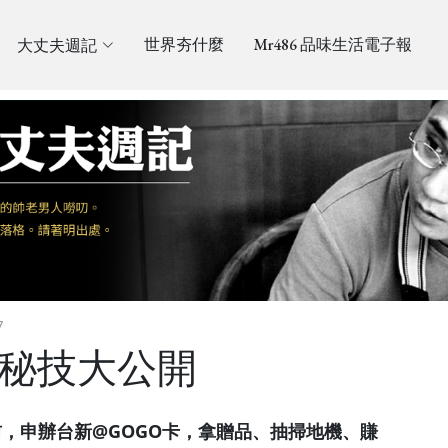
大丈夫週記
世界夯什麼
Mr486 品味生活電子報
7
錢秘技大公開
，申辦台新@GOGO卡，拿贈品、抽掃地機、賺