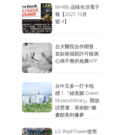
Mr486 品味生活電子
報【2025 10月
號-4】
台大醫院合作開發，
首款衛福部許可檢測
心律不整的免費APP
台中又多一打卡地
標！『綠美圖 Green
Museumbrary』開放
試營運，美術館×圖
書館美到像夢
LG WashTower使用