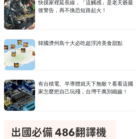
快摸家裡延長線，「這觸感」是老天爺最
後警告，再不換恐短路起火！
韓國濟州島十大必吃超浮誇美食甜點
有台積電、半導體就天下無敵？看看這國
家怎麼把自己玩殘，台灣千萬別鐵齒！