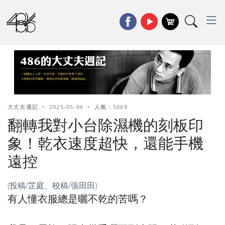
大丈夫週記
•
2025-05-06
•
人氣 : 5069
翻轉我對小台除濕機的刻板印
象！乾衣速度超快，還能手機
遠控
(投稿/芷庭、校稿/張田田)
有人懂衣服總是曬不乾的苦嗎？