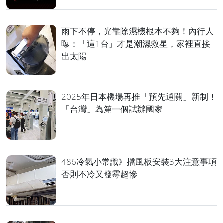
雨下不停，光靠除濕機根本不夠！內行人
曝：「這1台」才是潮濕救星，家裡直接
出太陽
2025年日本機場再推「預先通關」新制！
「台灣」為第一個試辦國家
486冷氣小常識》擋風板安裝3大注意事項
否則不冷又發霉超慘