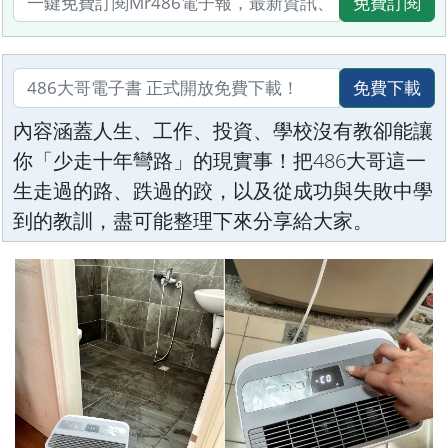
免費訂閱
免費下載
內容涵蓋人生、工作、投資、學校沒有教卻能讓
你「少走十年彎路」的現實事！把486大哥這一
生走過的路、跌過的跤，以及從成功與失敗中學
到的教訓，盡可能整理下來分享給大家。