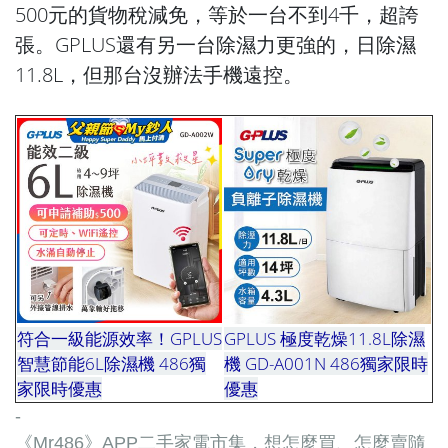
500元的貨物稅減免，等於一台不到4千，超誇
張。GPLUS還有另一台除濕力更強的，日除濕
11.8L，但那台沒辦法手機遠控。
符
合一級能源效率！GPLUS
GPLUS 極度乾燥11.8L除濕
智慧節能6L除濕機 486獨
機 GD-A001N 486獨家限時
家限時優惠
優惠
惠惠1
-
《Mr486》APP二手家電市集，想怎麼買、怎麼賣隨