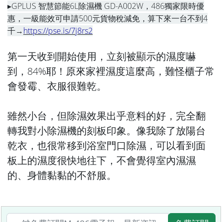
▸GPLUS 智慧節能6L除濕機 GD-A002W，486獨家限時優
惠，一級能效可申請500元貨物稅減免，算下來一台不到4
千→
https://pse.is/7j8rs2
第一天收到開始使用，立刻被顯示的濕度嚇
到，84%耶！原來家裡濕度這麼高，難怪櫃子常
會發霉、衣服很難乾。
雖然小台，但除濕效果出乎意料的好，完全翻
轉我對小除濕機的刻板印象。像我除了放陽台
乾衣，也很常移到浴室門口除濕，可以看到面
板上的濕度很快地往下，不會覺得室內濕濕
的、身體黏黏的不舒服。