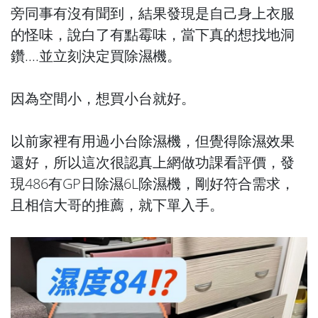
旁同事有沒有聞到，結果發現是自己身上衣服
的怪味，說白了有點霉味，當下真的想找地洞
鑽....並立刻決定買除濕機。
因為空間小，想買小台就好。
以前家裡有用過小台除濕機，但覺得除濕效果
還好，所以這次很認真上網做功課看評價，發
現486有GP日除濕6L除濕機，剛好符合需求，
且相信大哥的推薦，就下單入手。