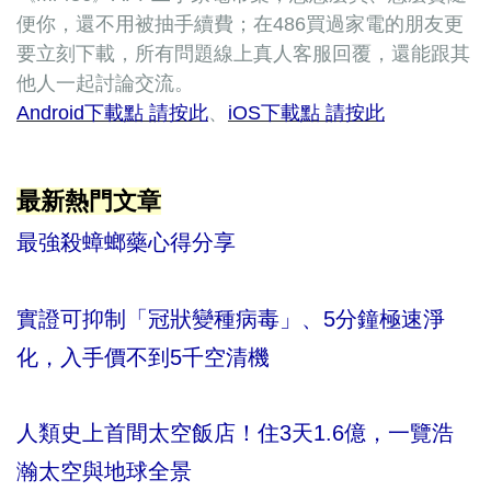
便你，還不用被抽手續費；在486買過家電的朋友更
要立刻下載，所有問題線上真人客服回覆，還能跟其
他人一起討論交流。
Android下載點 請按此
、
iOS下載點 請按此
最新熱門文章
最強殺蟑螂藥心得分享
實證可抑制「冠狀變種病毒」、5分鐘極速淨
化，入手價不到5千空清機
人類史上首間太空飯店！住3天1.6億，一覽浩
瀚太空與地球全景