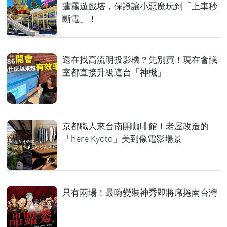
蓮霧遊戲塔，保證讓小惡魔玩到「上車秒
斷電」！
還在找高流明投影機？先別買！現在會議
室都直接升級這台「神機」
京都職人來台南開咖啡館！老屋改造的
「here Kyoto」美到像電影場景
只有兩場！最嗨變裝神秀即將席捲南台灣