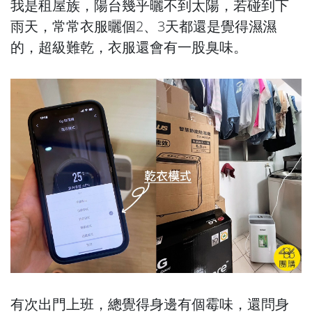
我是租屋族，陽台幾乎曬不到太陽，若碰到下
雨天，常常衣服曬個2、3天都還是覺得濕濕
的，超級難乾，衣服還會有一股臭味。
有次出門上班，總覺得身邊有個霉味，還問身