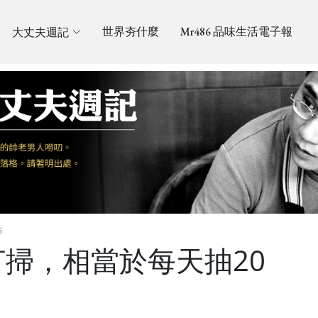
大丈夫週記
世界夯什麼
Mr486 品味生活電子報
5
掃，相當於每天抽20