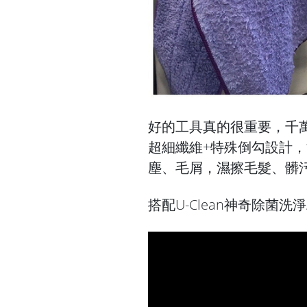
好的工具真的很重要，千
超細纖維+特殊倒勾設計
塵、毛屑，濕擦毛髮、髒
搭配U-Clean神奇除菌