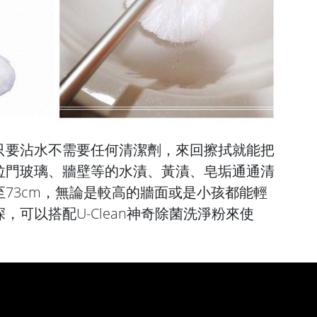
只要沾水不需要任何清潔劑，來回擦拭就能把
拉門玻璃、牆壁等的水漬、黃漬、皂垢通通清
73cm，無論是較高的牆面或是小孩都能輕
，可以搭配U-Clean神奇除菌洗淨粉來使