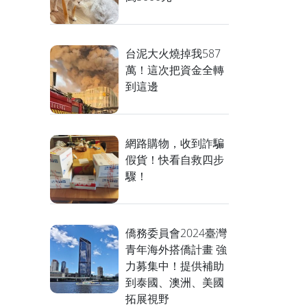
台泥大火燒掉我587
萬！這次把資金全轉
到這邊
網路購物，收到詐騙
假貨！快看自救四步
驟！
僑務委員會2024臺灣
青年海外搭僑計畫 強
力募集中！提供補助
到泰國、澳洲、美國
拓展視野