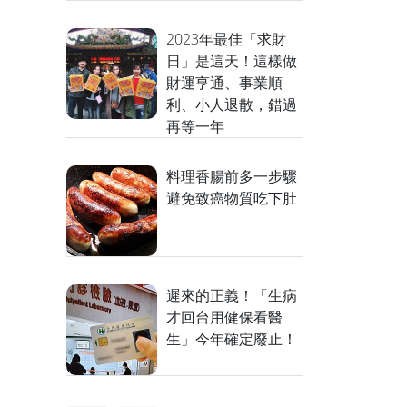
2023年最佳「求財
日」是這天！這樣做
財運亨通、事業順
利、小人退散，錯過
再等一年
料理香腸前多一步驟
避免致癌物質吃下肚
遲來的正義！「生病
才回台用健保看醫
生」今年確定廢止！