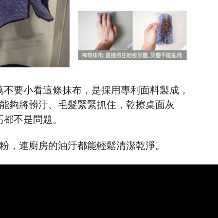
萬不要小看這條抹布，是採用專利面料製成，
，能夠將髒汙、毛髮緊緊抓住，乾擦桌面灰
污都不是問題。
洗淨粉，連廚房的油汙都能輕鬆清潔乾淨。