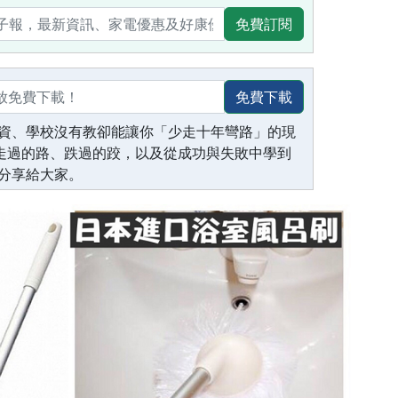
免費訂閱
免費下載
資、學校沒有教卻能讓你「少走十年彎路」的現
生走過的路、跌過的跤，以及從成功與失敗中學到
分享給大家。