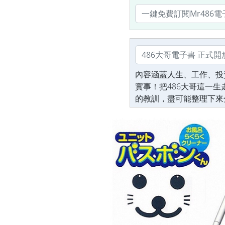
內容涵蓋人生、工作、投
實事！把486大哥這一
的教訓，盡可能整理下來