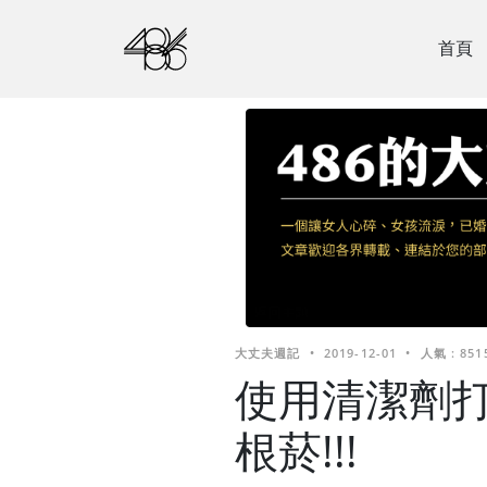
首頁
大丈夫週記
•
2019-12-01
•
人氣 : 851
使用清潔劑打
根菸!!!