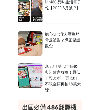
Mr486 品味生活電子
報【2025 8月號-2】
擔心CPR救人壓斷肋
骨反被告？導正錯誤
觀念
2023《雙12年終慶
典》敗家攻略！最低
下殺39折、買1送1、
不限金額再抽18萬大
獎！