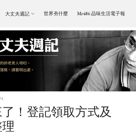
大丈夫週記
世界夯什麼
Mr486 品味生活電子報
74
來了！登記領取方式及
整理