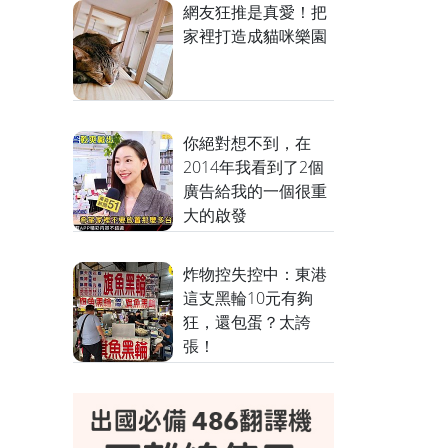
網友狂推是真愛！把
家裡打造成貓咪樂園
你絕對想不到，在
2014年我看到了2個
廣告給我的一個很重
大的啟發
炸物控失控中：東港
這支黑輪10元有夠
狂，還包蛋？太誇
張！