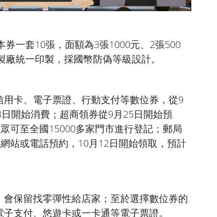
券一套10張，面額為3張1000元、2張500
印製廠統一印製，採國幣防偽等級設計。
信用卡、電子票證、行動支付等數位券，從9
8日開始消費；超商領券從9月25日開始預
民眾可至全國15000多家門市進行登記；郵局
放網站或電話預約，10月12日開始領取，預計
，會保留找零彈性給店家；至於選擇數位券的
電子支付、悠遊卡或一卡通等電子票證。