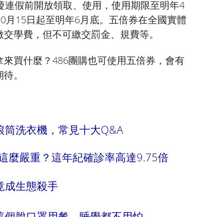
慶連假前開放領取、使用，使用期限至明年4
10月15日起至明年6月底。五倍券在全國實體
繳交學費，但不可繳交罰金、規費等。
來買什麼？486團購也可使用五倍券，會有
期待。
滾筒洗衣機，常見十大Q&A
孩這麼嚴重？這年紀確診率高達9.75倍
竟成生態殺手
這個脫口罩用餐、睡覺都不用怕