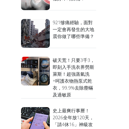
921慘痛經驗，面對
一定會再發生的大地
震你做了哪些準備？
破天荒！只要3千3，
即刻入手洗衣界勞斯
萊斯！超強蒸氣洗
+呵護衣物熱泵式乾
衣，99.9%去除塵蟎
及過敏原
史上最爽行事曆！
2026全年放120天，
「請4休16」神級攻