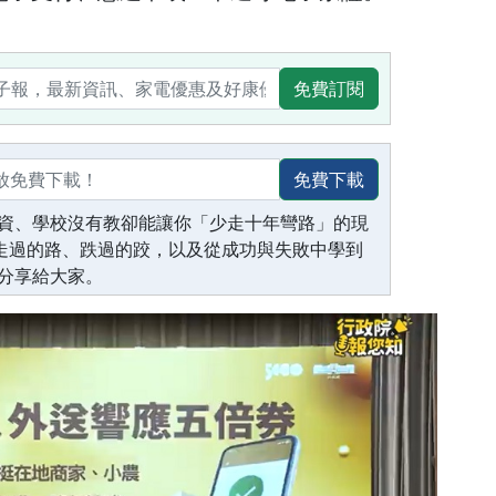
免費訂閱
免費下載
資、學校沒有教卻能讓你「少走十年彎路」的現
生走過的路、跌過的跤，以及從成功與失敗中學到
分享給大家。