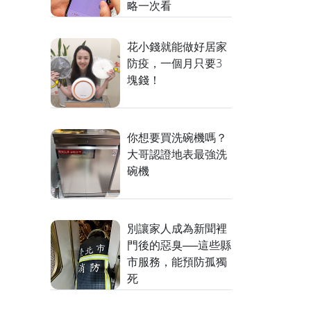
略一次看
花小錢就能做好居家
防疫，一個月只要3
塊錢！
你想要買洗碗機嗎？
大哥認證地表最強洗
碗機
別讓家人成為新聞裡
門後的惡臭──這些縣
市服務，能預防孤獨
死