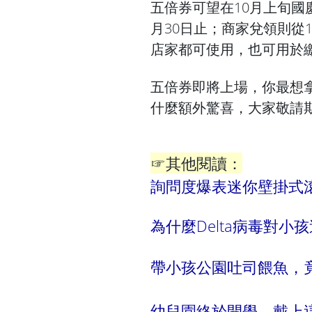
五倍券可望在10月上旬國
月30日止；商家兌領則從
店家都可使用，也可用於
五倍券即將上場，你最想拿
什麼額外驚喜，大家敬請
☞其他閱讀：
詢問度爆表迷你壁掛式
為什麼Delta病毒對小
帶小孩公園吐司餵魚，
幼兒園終於開學，戴上