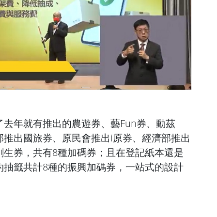
去年就有推出的農遊券、藝Fun券、動茲
部推出國旅券、原民會推出i原券、經濟部推出
創生券，共有8種加碼券；且在登記紙本還是
約抽籤共計8種的振興加碼券，一站式的設計