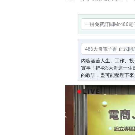
內容涵蓋人生、工作、投
實事！把486大哥這一
的教訓，盡可能整理下來