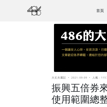
首頁
大丈夫週記
•
2021-09-09
•
人氣 : 115
振興五倍券
使用範圍總