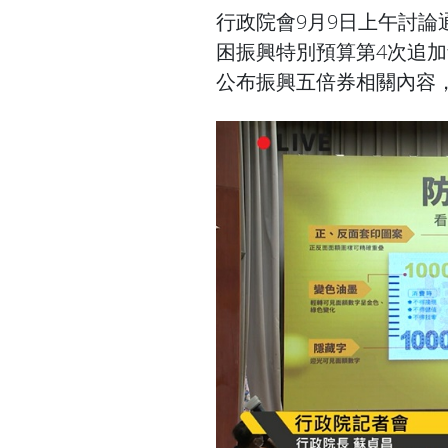
行政院會9月9日上午討
困振興特別預算第4次追加
公布振興五倍券相關內容