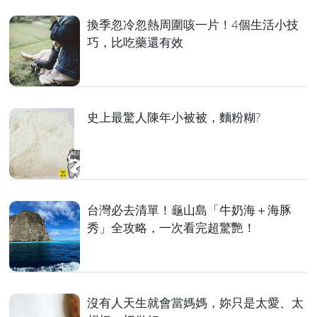
換季忽冷忽熱周圍咳一片！4個生活小技
巧，比吃藥還有效
史上最驚人陳年小被被，麵粉糊?
台灣必去清單！龜山島「牛奶海＋海豚
秀」全攻略，一次看完超驚艷！
沒有人天生就會當媽媽，妳只是太愛、太