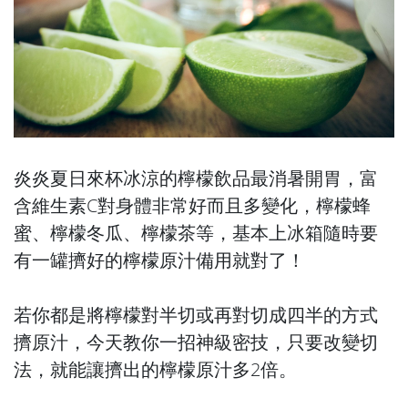
炎炎夏日來杯冰涼的檸檬飲品最消暑開胃，富
含維生素C對身體非常好而且多變化，檸檬蜂
蜜、檸檬冬瓜、檸檬茶等，基本上冰箱隨時要
有一罐擠好的檸檬原汁備用就對了！
若你都是將檸檬對半切或再對切成四半的方式
擠原汁，今天教你一招神級密技，只要改變切
法，就能讓擠出的檸檬原汁多2倍。