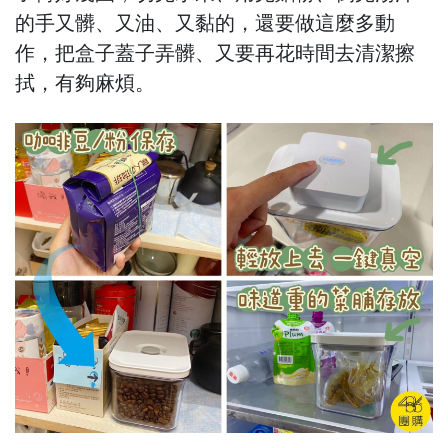
的手又髒、又油、又黏的，還要做這麼多動
作，把盒子蓋子弄髒、又要再花時間去清潔擦
拭，有夠麻煩。