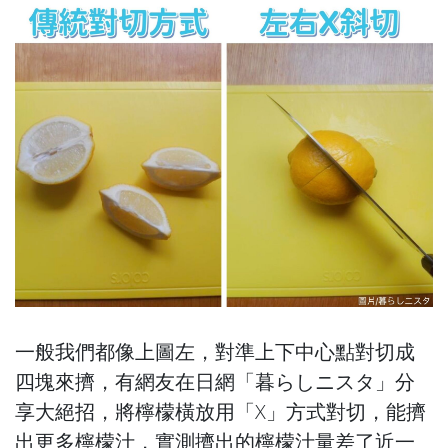
一般我們都像上圖左，對準上下中心點對切成
四塊來擠，有網友在日網「暮らしニスタ」分
享大絕招，將檸檬橫放用「X」方式對切，能擠
出更多檸檬汁，實測擠出的檸檬汁量差了近一