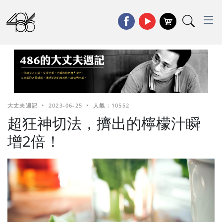
大丈夫週記
•
2023-06-25
•
人氣 : 10552
超狂神切法，擠出的檸檬汁瞬
增2倍！