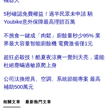
機器人
5秒確認免費權益！過半民眾未申請 騎
Youbike意外保障最高理賠百萬
不挑食一鍵成「肉鬆」廚餘量秒少95% 業
界最大容量智能廚餘機 電費激省僅1元
超狂必殺技！酷夏夜涼爽一覺到天亮，還能
杜絕塵蟎過敏原爬上身
公司汰換燈具、空調、系統節能專案 最高
補助500萬元
相關文章
最新熱門文章