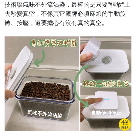
技術讓氣味不外流沾染，最棒的是只要"輕放"上
去秒變真空，不像其它廠牌必須麻煩的手動旋
轉、按壓，還要擔心有沒有真的真空。