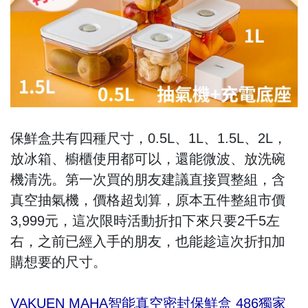
保鮮盒共有四種尺寸，0.5L、1L、1.5L、2L，
放冰箱、櫥櫃使用都可以，還能微波、放洗碗
機清洗。第一次買的朋友建議直接買整組，含
真空抽氣機，價格超划算，原本五件整組市價
3,999元，這次限時活動折扣下來只要2千5左
右，之前已經入手的朋友，也能趁這次折扣加
購想要的尺寸。
VAKUEN MAHA智能真空密封保鮮盒 486獨家