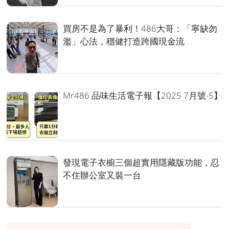
買房不是為了暴利！486大哥：「寧缺勿
濫」心法，穩健打造跨國現金流
Mr486 品味生活電子報【2025 7月號-5】
發現電子衣櫥三個超實用隱藏版功能，忍
不住辦公室又裝一台