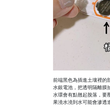
前端黑色為插進土壤裡的
水銀電池，把透明隔離膜
水環會有點翹起脫落，要
果澆水澆到水可能會滲透