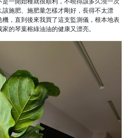
不是一開始種就很順利，不曉得該多久澆一次
久該施肥、施肥量怎樣才剛好，長得不太漂
危機，直到後來我買了這支監測儀，根本地表
我家的琴葉榕綠油油的健康又漂亮。