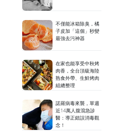
不僅能冰箱除臭，橘
子皮加「這個」秒變
最強去污神器
在家也能享受中秋烤
肉香，全台頂級海陸
熟食外帶、生鮮烤肉
組總整理
諾羅病毒來襲，單週
近14萬人腹瀉急診
醫：導正錯誤消毒觀
念！