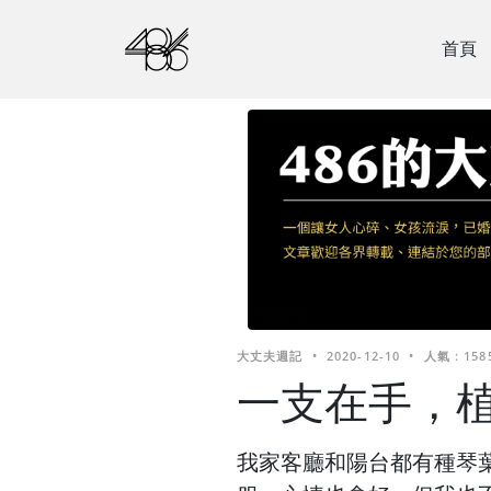
首頁
大丈夫週記
•
2020-12-10
•
人氣 : 158
一支在手，
我家客廳和陽台都有種琴