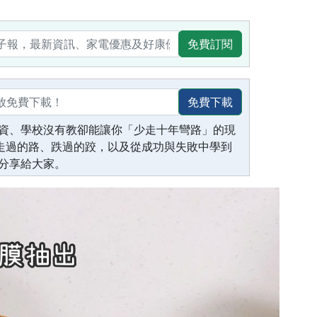
免費訂閱
免費下載
資、學校沒有教卻能讓你「少走十年彎路」的現
生走過的路、跌過的跤，以及從成功與失敗中學到
分享給大家。