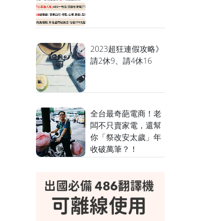
2023超狂連假攻略》
請2休9、請4休16
全台最奇葩電商！老
闆不只賣家電，還幫
你「祭改安太歲」年
收破萬筆？！