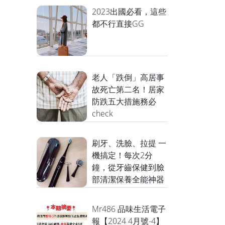
2023出國必看，這些
都不行直接GG
老人「跌倒」高居事
故死亡第二名！居家
防跌五大措施務必
check
刷牙、洗臉、拉提 一
機搞定！每次2分
鐘，從牙齒保健到臉
部清潔保養全能神器
Mr486 品味生活電子
報【2024 4月號-4】