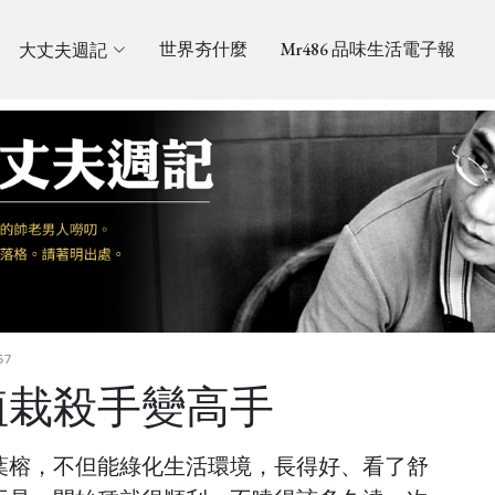
大丈夫週記
世界夯什麼
Mr486 品味生活電子報
57
植栽殺手變高手
葉榕，不但能綠化生活環境，長得好、看了舒