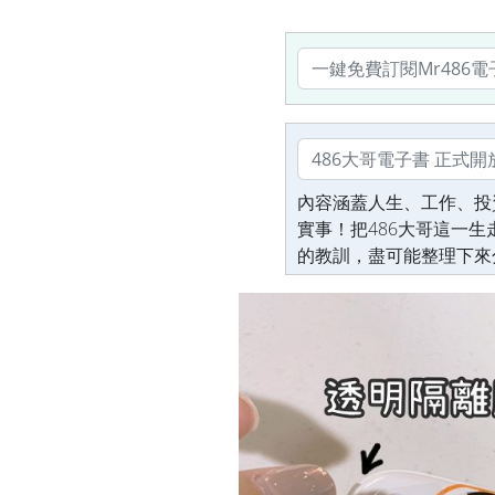
內容涵蓋人生、工作、投
實事！把486大哥這一
的教訓，盡可能整理下來