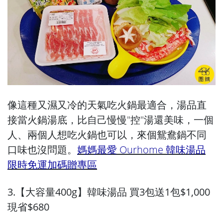
像這種又濕又冷的天氣吃火鍋最適合，湯品直
接當火鍋湯底，比自己慢慢"控"湯還美味，一個
人、兩個人想吃火鍋也可以，來個鴛鴦鍋不同
口味也沒問題。
媽媽最愛 Ourhome 韓味湯品
限時免運加碼贈專區
3.【大容量400g】韓味湯品 買3包送1包$1,000
現省$680