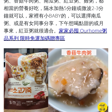
粥、香菇牛肉粥、南瓜粥、紅豆粥、雞粥，都
相當的營養好吃，隔水加熱5分鐘或微波2-3分
鐘就可以，家裡有小BABY的，可以選擇南瓜
粥、或是有女同事分享，下午想喝點甜的或月
事來，紅豆粥就很適合。
家家必囤 Ourhome粥
品系列 限時免運加碼贈專區