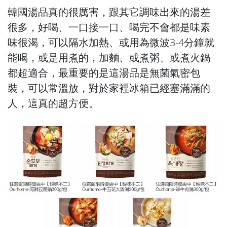
韓國湯品真的很厲害，跟其它調味出來的湯差
很多，好喝、一口接一口、喝完不會都是味素
味很渴，可以隔水加熱、或用為微波3-4分鐘就
能喝，或是用煮的，加麵、或煮粥、或煮火鍋
都超適合，最重要的是這湯品是無菌氣密包
裝，可以常溫放，對於家裡冰箱已經塞滿滿的
人，這真的超方便。