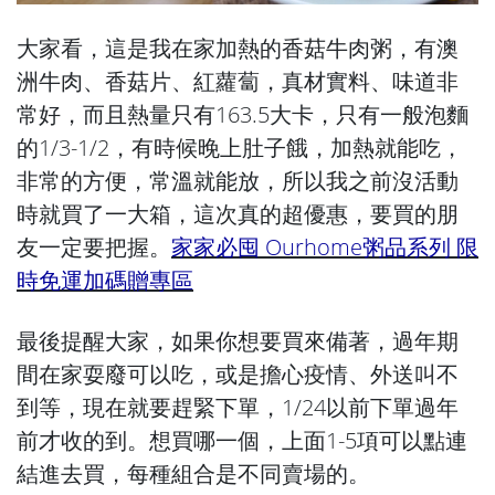
大家看，這是我在家加熱的香菇牛肉粥，有澳
洲牛肉、香菇片、紅蘿蔔，真材實料、味道非
常好，而且熱量只有163.5大卡，只有一般泡麵
的1/3-1/2，有時候晚上肚子餓，加熱就能吃，
非常的方便，常溫就能放，所以我之前沒活動
時就買了一大箱，這次真的超優惠，要買的朋
友一定要把握。
家家必囤 Ourhome粥品系列 限
時免運加碼贈專區
最後提醒大家，如果你想要買來備著，過年期
間在家耍廢可以吃，或是擔心疫情、外送叫不
到等，現在就要趕緊下單，1/24以前下單過年
前才收的到。想買哪一個，上面1-5項可以點連
結進去買，每種組合是不同賣場的。