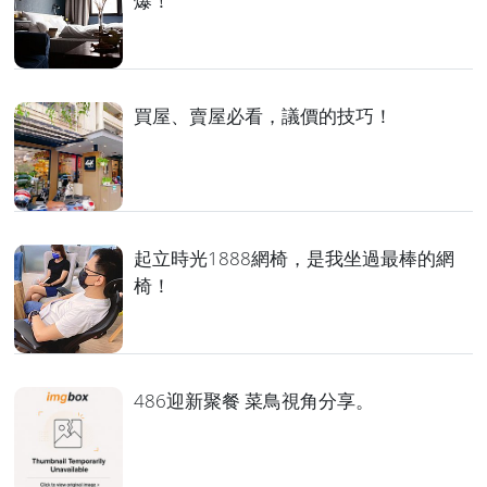
爆！
買屋、賣屋必看，議價的技巧！
起立時光1888網椅，是我坐過最棒的網
椅！
486迎新聚餐 菜鳥視角分享。