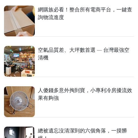
網購族必看！整合所有電商平台，一鍵查
詢物流進度
空氣品質差、大坪數首選 — 台灣最強空
清機
人傻錢多意外掏到寶，小專利冷房擾流效
果有夠強
總被遺忘沒清潔到的六個角落，一摸髒