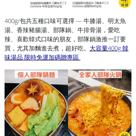
400g/包共五種口味可選擇 — 牛膝湯、明太魚
湯、香辣豬腸湯、部隊鍋、牛排骨湯，愛吃
辣、喜歡韓式口味的朋友，部隊鍋激推一訂要
買，尤其加麵進去煮，超好吃。
大容量400g 韓
味湯品 限時免運加碼贈專區