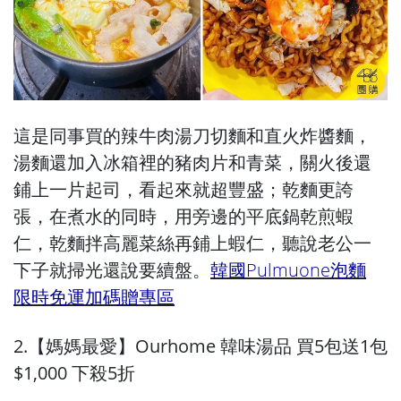
這是同事買的辣牛肉湯刀切麵和直火炸醬麵，
湯麵還加入冰箱裡的豬肉片和青菜，關火後還
鋪上一片起司，看起來就超豐盛；乾麵更誇
張，在煮水的同時，用旁邊的平底鍋乾煎蝦
仁，乾麵拌高麗菜絲再鋪上蝦仁，聽說老公一
下子就掃光還說要續盤。
韓國Pulmuone泡麵
限時免運加碼贈專區
2.【媽媽最愛】Ourhome 韓味湯品 買5包送1包
$1,000 下殺5折