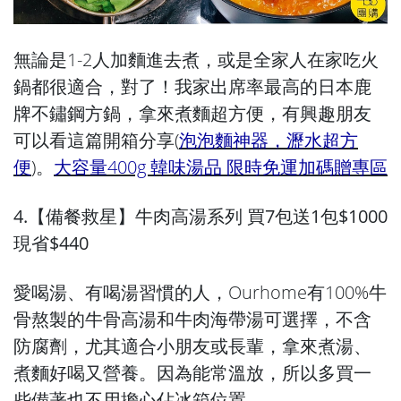
無論是1-2人加麵進去煮，或是全家人在家吃火
鍋都很適合，對了！我家出席率最高的日本鹿
牌不鏽鋼方鍋，拿來煮麵超方便，有興趣朋友
可以看這篇開箱分享(
泡泡麵神器，瀝水超方
便
)。
大容量400g 韓味湯品 限時免運加碼贈專區
4.【備餐救星】牛肉高湯系列 買7包送1包$1000
現省$440
愛喝湯、有喝湯習慣的人，Ourhome有100%牛
骨熬製的牛骨高湯和牛肉海帶湯可選擇，不含
防腐劑，尤其適合小朋友或長輩，拿來煮湯、
煮麵好喝又營養。因為能常溫放，所以多買一
些備著也不用擔心佔冰箱位置。