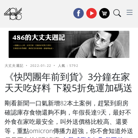
大丈夫週記
•
2022-01-22
•
人氣 : 5792
《快閃團年前到貨》3分鐘在家
天天吃好料 下殺5折免運加碼送
剛看新聞一口氣新增82本土案例，趕緊到廚房
確認庫存食物還夠不夠，年假長達9天，最好不
外食在家吃最安全，叫外送價格比較高、還要
等，重點omicron傳播力超強，你不會知道外送