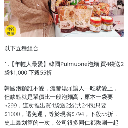
以下五種組合
1.【年輕人最愛】韓國Pulmuone泡麵 買4袋送2
袋$1,000 下殺55折
韓國泡麵誰不愛，濃郁湯頭讓人一吃就愛上，
但缺點就是單價比一般泡麵高，原本一袋要
$299，這次推出買4袋送2袋(共24包)只要
$1000，還免運，等於現省$794，下殺55折，
史上最划算的一次，公司很多同仁都揪團一起