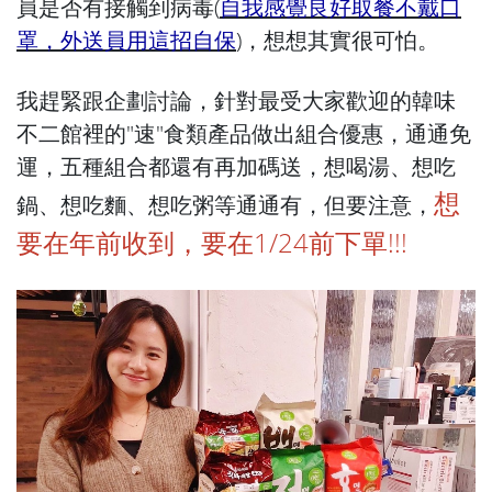
員是否有接觸到病毒(
自我感覺良好取餐不戴口
罩，外送員用這招自保
)，想想其實很可怕。
我趕緊跟企劃討論，針對最受大家歡迎的韓味
不二館裡的"速"食類產品做出組合優惠，通通免
運，五種組合都還有再加碼送，想喝湯、想吃
想
鍋、想吃麵、想吃粥等通通有，但要注意，
要在年前收到，要在1/24前下單!!!