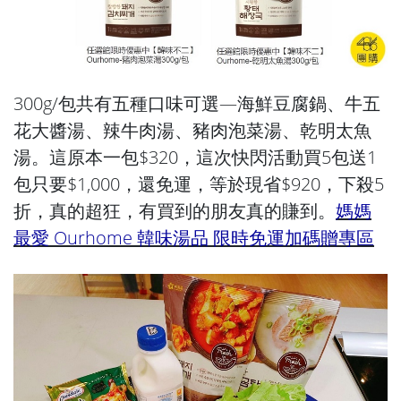
300g/包共有五種口味可選—海鮮豆腐鍋、牛五
花大醬湯、辣牛肉湯、豬肉泡菜湯、乾明太魚
湯。這原本一包$320，這次快閃活動買5包送1
包只要$1,000，還免運，等於現省$920，下殺5
折，真的超狂，有買到的朋友真的賺到。
媽媽
最愛 Ourhome 韓味湯品 限時免運加碼贈專區