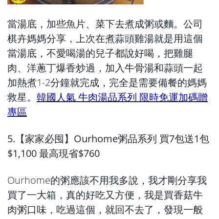
當湯底，加些魚片、菜下去煮成粥或麵。公司
棋卉媽媽分享，上次在煮蒜頭雞湯就是用這個
當湯底，不愛喝湯的兒子都說好喝，把雞腿
肉、洋蔥丁爆香炒過，加入牛骨湯和蒜頭一起
加熱煮1-2分鐘就完成，完全是需要備餐的媽媽
救星。
韓國人氣 牛肉湯品系列 限時免運加碼贈
專區
5.【家家必囤】Ourhome粥品系列 買7包送1包
$1,100 最高現省$760
Ourhome的粥應該不用我多說，我才剛分享我
買了一大箱，真的好吃又方便，我是買香菇牛
肉粥口味，吃過這個，就回不去了，發現一般