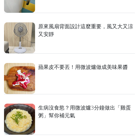
原來風扇背面設計這麼重要，風又大又涼
又安靜
蘋果皮不要丟！用微波爐做成美味果醬
生病沒食慾？用微波爐3分鐘做出「雞蛋
粥」幫你補元氣