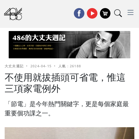
大丈夫週記
•
2024-04-15
•
人氣 : 26188
不使用就拔插頭可省電，惟這
三項家電例外
「節電」是今年熱門關鍵字，更是每個家庭最
重要個功課之一。