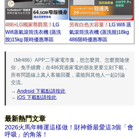
486×LG獨家尊爵黑！
LG
另有白色大容量！
LG Wifi 蒸
Wifi蒸氣滾筒洗衣機 (蒸洗
氣滾筒洗衣機 (蒸洗脫)18kg
脫)15kg 限時優惠專區
486限時優惠專區
《Mr486》APP二手家電市集，想怎麼買、怎麼賣隨便
你，免手續費；在486買過家電的朋友更要立刻下載，
所有問題線上真人客服回覆，還能與其他人一起討論
交流。
→
Android 下載點請按此
→
iOS 下載點請按此
最新熱門文章
2026火馬年轉運這樣做！財神爺最愛這3個「會
呼吸」的角落！