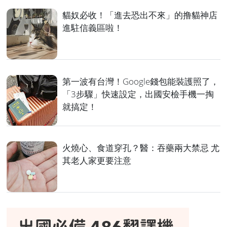
貓奴必收！「進去恐出不來」的撸貓神店
進駐信義區啦！
第一波有台灣！Google錢包能裝護照了，
「3步驟」快速設定，出國安檢手機一掏
就搞定！
火燒心、食道穿孔？醫：吞藥兩大禁忌 尤
其老人家更要注意