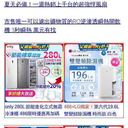
夏天必備！一週熱銷上千台的超強悍風扇
市售唯一可以濾出礦物質的RO逆滲透瞬熱開飲
機 3秒瞬熱 萬元有找
.144
only 280L 節能進化立式無霜
486×LG獨家！
第六代19.6L
時尚款 白色
區
冷凍櫃 486限時優惠再加碼
雙變頻除濕機