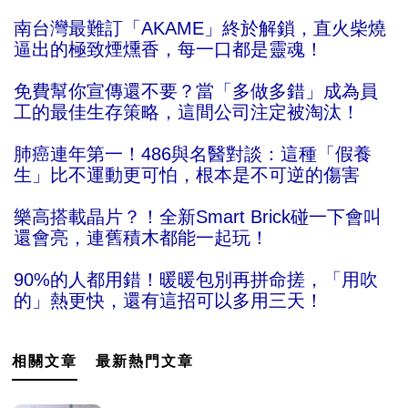
南台灣最難訂「AKAME」終於解鎖，直火柴燒
逼出的極致煙燻香，每一口都是靈魂！
免費幫你宣傳還不要？當「多做多錯」成為員
工的最佳生存策略，這間公司注定被淘汰！
肺癌連年第一！486與名醫對談：這種「假養
生」比不運動更可怕，根本是不可逆的傷害
樂高搭載晶片？！全新Smart Brick碰一下會叫
還會亮，連舊積木都能一起玩！
90%的人都用錯！暖暖包別再拼命搓，「用吹
的」熱更快，還有這招可以多用三天！
相關文章
最新熱門文章