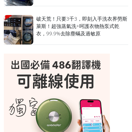
破天荒！只要3千3，即刻入手洗衣界勞斯
萊斯！超強蒸氣洗+呵護衣物熱泵式乾
衣，99.9%去除塵蟎及過敏原