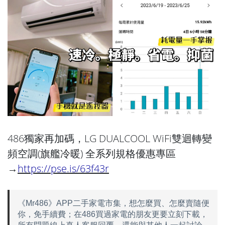
486獨家再加碼，LG DUALCOOL WiFi雙迴轉變
頻空調(旗艦冷暖) 全系列規格優惠專區
→
https://pse.is/63f43r
《Mr486》APP二手家電市集，想怎麼買、怎麼賣隨便
你，免手續費；在486買過家電的朋友更要立刻下載，