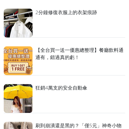
2分鐘修復衣服上的衣架痕跡
【全台買一送一優惠總整理】餐廳飲料通
通有，錯過真的虧！
狂銷4萬支的安全自動傘
刷到崩潰還是黑的？「僅5元」神奇小物