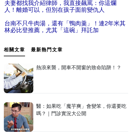
夫妻都找我介紹律師，我直接飆罵：你這爛
人！離婚可以，但別在孩子面前變仇人
台南不只牛肉湯，還有「鴨肉羹」！連2年米其
林必比登推薦，尤其「這碗」拜託加
相關文章
最新熱門文章
熱浪來襲，開車不開窗的致命陷阱！？
醫：如果吃「魔芋爽」會變笨，你還要吃
嗎？｜門診實況大公開