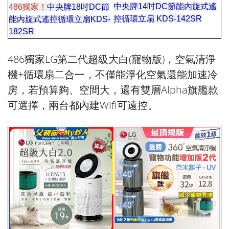
中央牌14吋DC節能內旋式遙
486獨家！
中央牌18吋DC節
控循環立扇 KDS-142SR
環立
能內旋式遙控循環立扇KDS-
扇環立
182SR
486獨家LG第二代超級大白(寵物版)，空氣清淨
機+循環扇二合一，不僅能淨化空氣還能加速冷
房，若預算夠、空間大，還有雙層Alpha旗艦款
可選擇，兩台都內建Wifi可遠控。