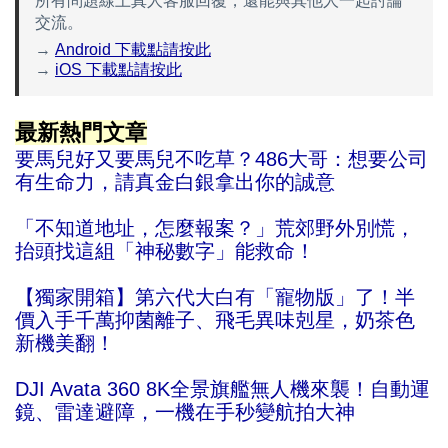
所有問題線上真人客服回覆，還能與其他人一起討論
交流。
→
Android 下載點請按此
→
iOS 下載點請按此
最新熱門文章
要馬兒好又要馬兒不吃草？486大哥：想要公司
有生命力，請真金白銀拿出你的誠意
「不知道地址，怎麼報案？」荒郊野外別慌，
抬頭找這組「神秘數字」能救命！
【獨家開箱】第六代大白有「寵物版」了！半
價入手千萬抑菌離子、飛毛異味剋星，奶茶色
新機美翻！
DJI Avata 360 8K全景旗艦無人機來襲！自動運
鏡、雷達避障，一機在手秒變航拍大神