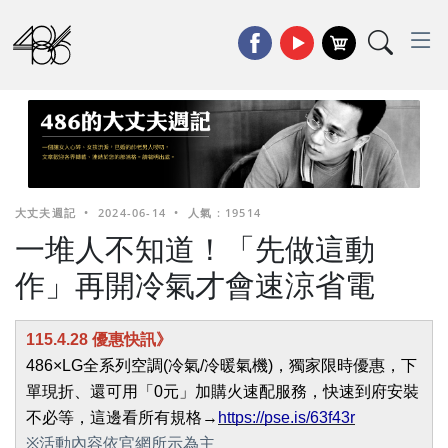
大丈夫週記
•
2024-06-14
•
人氣 : 19514
一堆人不知道！「先做這動
作」再開冷氣才會速涼省電
115.4.28 優惠快訊》
486×LG全系列空調(冷氣/冷暖氣機)，獨家限時優惠，下
單現折、還可用「0元」加購火速配服務，快速到府安裝
不必等，這邊看所有規格→
https://pse.is/63f43r
※活動內容依官網所示為主