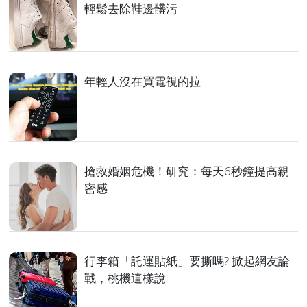
輕鬆去除鞋邊髒污
年輕人沒在買電視的拉
搶救婚姻危機！研究：每天6秒鐘提高親
密感
行李箱「託運貼紙」要撕嗎? 掀起網友論
戰，桃機這樣說