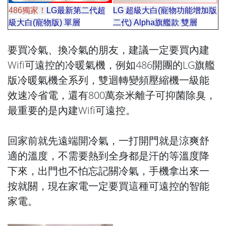
486獨家！
LG最新第二代超
LG 超級大白(寵物功能增加版
級大白(寵物版) 單層
二代) Alpha旗艦款
雙層
要買冷氣、換冷氣的朋友，建議一定要買內建
Wifi可遠控的冷暖氣機，例如486開團的LG旗艦
版冷暖氣機全系列，雙迴轉變頻壓縮機一級能
效速冷省電，還有800萬奈米離子可抑菌除臭，
最重要的是內建Wifi可遠控。
回家前就先遠端開冷氣，一打開門就是涼爽舒
適的溫度，不需要熱到全身都是汗的等溫度降
下來，出門也不怕忘記關冷氣，手機拿出來一
按就關，現在家電一定要買這種可遠控的智能
家電。