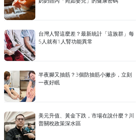
奶奶體內「宛如嬰兒」的健康密碼
台灣人腎這麼差？最新統計「這族群」每
5人就有1人腎功能異常
半夜腳又抽筋？3個防抽筋小撇步，立刻
一夜好眠
美元升值、黃金下跌，市場在說什麼？川
普關稅政策深水區