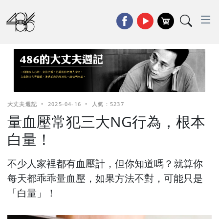
大丈夫週記
•
2025-04-16
•
人氣 : 5237
量血壓常犯三大NG行為，根本
白量！
不少人家裡都有血壓計，但你知道嗎？就算你
每天都乖乖量血壓，如果方法不對，可能只是
「白量」！