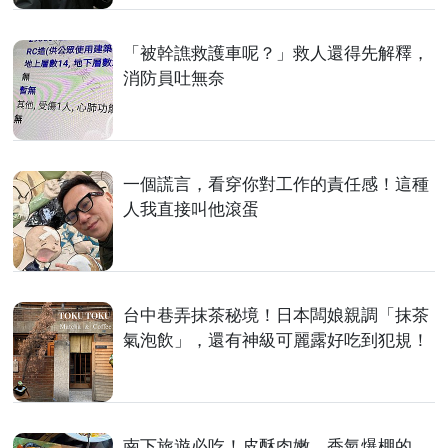
「被幹譙救護車呢？」救人還得先解釋，
消防員吐無奈
一個謊言，看穿你對工作的責任感！這種
人我直接叫他滾蛋
台中巷弄抹茶秘境！日本闆娘親調「抹茶
氣泡飲」，還有神級可麗露好吃到犯規！
南下旅遊必吃！皮酥肉嫩、香氣爆棚的