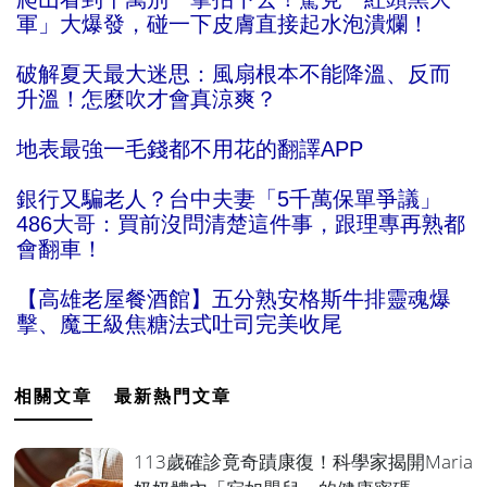
軍」大爆發，碰一下皮膚直接起水泡潰爛！
破解夏天最大迷思：風扇根本不能降溫、反而
升溫！怎麼吹才會真涼爽？
地表最強一毛錢都不用花的翻譯APP
銀行又騙老人？台中夫妻「5千萬保單爭議」
486大哥：買前沒問清楚這件事，跟理專再熟都
會翻車！
【高雄老屋餐酒館】五分熟安格斯牛排靈魂爆
擊、魔王級焦糖法式吐司完美收尾
相關文章
最新熱門文章
113歲確診竟奇蹟康復！科學家揭開Maria