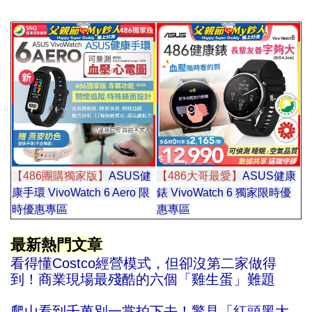
【486團購獨家版】
ASUS健
【486大哥最愛】
ASUS健康
康手環 VivoWatch 6 Aero 限
錶 VivoWatch 6 獨家限時優
時優惠專區
惠專區
區區
最新熱門文章
看得懂Costco經營模式，但卻沒第二家做得
到！商業現場最殘酷的六個「雞生蛋」難題
爬山看到千萬別一掌拍下去！驚見「紅頭黑大