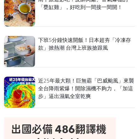
「甕缸雞」，好吃到一間接一間開！
下班5分鐘快速開飯！日本超夯「冷凍存
款」掀熱潮 台灣上班族搶跟風
近25年最大顆！巨無霸「巴威颱風」來襲
全台降雨紫爆！開除濕機不夠力，「加這
步」逼出濕氣全室乾爽