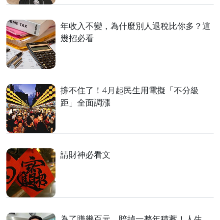
年收入不變，為什麼別人退稅比你多？這
幾招必看
撐不住了！4月起民生用電擬「不分級
距」全面調漲
請財神必看文
為了賺幾百元、賠掉一整年積蓄！人生