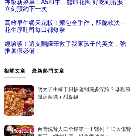
神級新菜單！A5和牛、龍蝦花園 好吃到落淚！
立刻預約下一次
高雄早午餐天花板！麵包全手作，酥脆軟法＋
花生厚吐司每口都爆擊
經驗談！這支翻譯筆救了我家孩子的英文，強
推暑假必備！
相關文章
最新熱門文章
明太子生蠔干貝披薩到底多浮誇？母親節
限定海味＋甜點組
台灣洗腎人口全球第一！醫列「10大傷腎