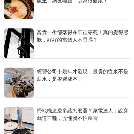
魔王」網友嚇歪：以為很健康！
富貴一生卻落得在牢裡等死！真的覺得感
慨，好好的當個人不香嗎？
經營公司十幾年才發現，最貴的從來不是
薪水，是學習成本！
掃地機這麼多該怎麼選？家電達人：說穿
就這三種，弄懂就不怕踩雷