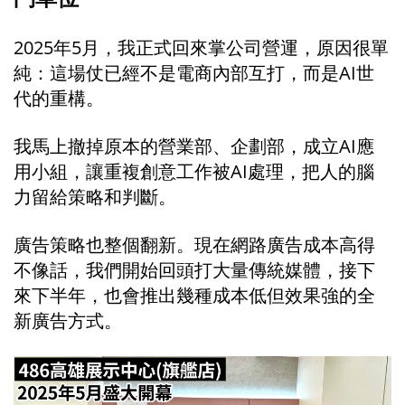
2025年5月，我正式回來掌公司營運，原因很單
純：這場仗已經不是電商內部互打，而是AI世
代的重構。
我馬上撤掉原本的營業部、企劃部，成立AI應
用小組，讓重複創意工作被AI處理，把人的腦
力留給策略和判斷。
廣告策略也整個翻新。現在網路廣告成本高得
不像話，我們開始回頭打大量傳統媒體，接下
來下半年，也會推出幾種成本低但效果強的全
新廣告方式。