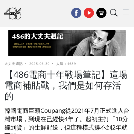
大丈夫週記
•
2025-06-30
•
人氣 : 4689
【486電商十年戰場筆記】這場
電商補貼戰，我們是如何存活
的
韓國電商巨頭Coupang從2021年7月正式進入台
灣市場，到現在已經快4年了。起初主打「10分
鐘到貨」的生鮮配送，但這種模式撐不到2年就