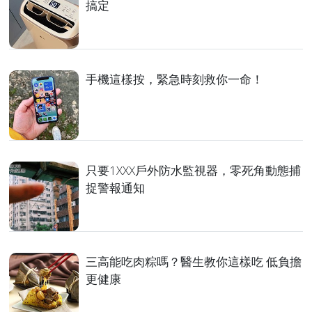
搞定
手機這樣按，緊急時刻救你一命！
只要1XXX戶外防水監視器，零死角動態捕
捉警報通知
三高能吃肉粽嗎？醫生教你這樣吃 低負擔
更健康