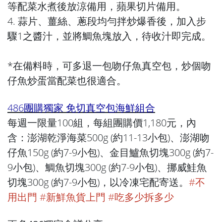
等配菜水煮後放涼備用，蘋果切片備用。
4. 蒜片、薑絲、蔥段均勻拌炒爆香後，加入步
驟1之醬汁，並將鯛魚塊放入，待收汁即完成。
*在備料時，可多退一包吻仔魚真空包，炒個吻
仔魚炒蛋當配菜也很適合。
486團購獨家 免切真空包海鮮組合
每週一限量100組，每組團購價1,180元，內
含：澎湖乾淨海菜500g (約11-13小包)、澎湖吻
仔魚150g (約7-9小包)、金目鱸魚切塊300g (約7-
9小包)、鯛魚切塊300g (約7-9小包)、挪威鮭魚
切塊300g (約7-9小包)，以冷凍宅配寄送。
#不
用出門 #新鮮魚貨上門 #吃多少拆多少