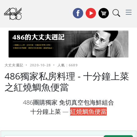
大丈夫週記
•
2020-10-28
•
人氣 : 6689
486獨家私房料理 - 十分鐘上菜
之紅燒鯛魚便當
486團購獨家 免切真空包海鮮組合
十分鐘上菜 —
紅燒鯛魚便當