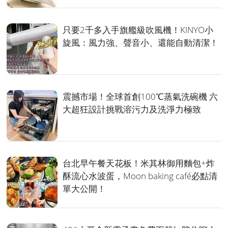
只要2千多入手旗艦級吹風機！KINYO小
旋風：風力強、聲音小、還能自動清潔！
震撼市場！全球首創100℃蒸氣洗碗機 六
大超狂設計挑戰溶污力及洗淨力極致
台北早午餐天花板！米其林御用麵包+炸
酥流心水波蛋，Moon baking café必點清
單大公開！