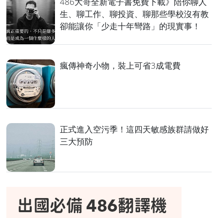
486大哥全新電子書免費下載》陪你聊人
生、聊工作、聊投資、聊那些學校沒有教
卻能讓你「少走十年彎路」的現實事！
瘋傳神奇小物，裝上可省3成電費
正式進入空污季！這四天敏感族群請做好
三大預防