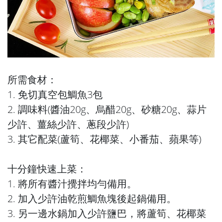
所需食材：
1. 免切真空包鯛魚3包
2. 調味料(醬油20g、烏醋20g、砂糖20g、蒜片
少許、薑絲少許、蔥段少許)
3. 其它配菜(蘆筍、花椰菜、小番茄、蘋果等)
十分鐘快速上菜：
1. 將所有醬汁攪拌均勻備用。
2. 加入少許油乾煎鯛魚塊後起鍋備用。
3. 另一邊水鍋加入少許鹽巴，將蘆筍、花椰菜